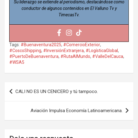
Su liderazgo se extiende al periodismo, destacándose como
conductor de algunos contenidos en El Valluno Tv y
TimecasTv.
Tags:
#Buenaventura2025
,
#ComercioExterior
,
#CoscoShipping
,
#InversiónExtranjera
,
#LogísticaGlobal
,
#PuertoDeBuenaventura
,
#RutaAlMundo
,
#ValleDelCauca
,
#WSA5
Navegación
CALI NO ES UN CENICERO y tú tampoco.
de
entradas
Aviación Impulsa Economía Latinoamericana.