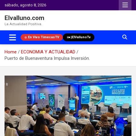
sábado, agosto 8, 2026
Elvalluno.com
La Actualidad Positiva.
En Vivo TimecasTV
ElVallunoTv
Home
ECONOMIA Y ACTUALIDAD
Puerto de Buenaventura Impulsa Inversión.
Skip
to
content