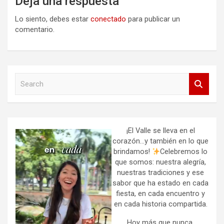
Deja una respuesta
Lo siento, debes estar
conectado
para publicar un
comentario.
S
e
a
r
c
h
¡El Valle se lleva en el
corazón…y también en lo que
brindamos!
Celebremos lo
que somos: nuestra alegría,
nuestras tradiciones y ese
sabor que ha estado en cada
fiesta, en cada encuentro y
en cada historia compartida.
Hoy más que nunca,