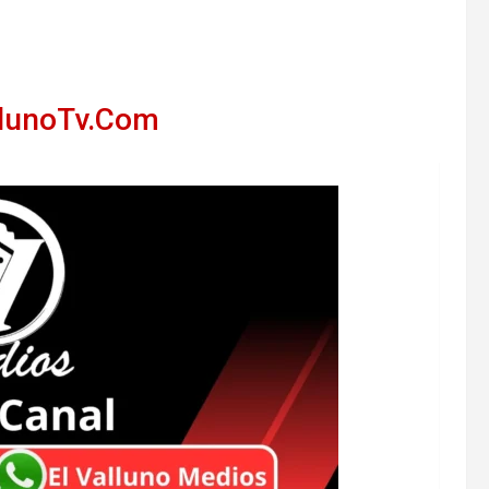
llunoTv.Com