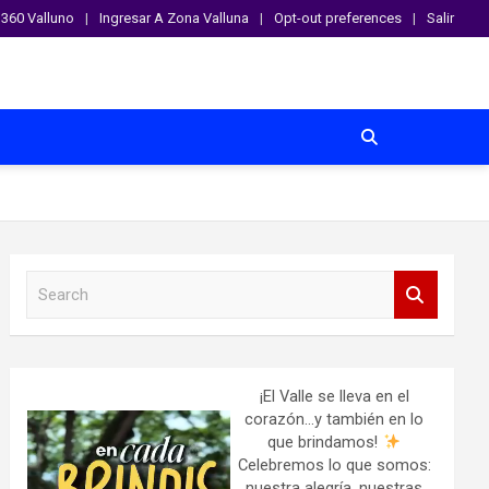
360 Valluno
Ingresar A Zona Valluna
Opt-out preferences
Salir
S
e
a
r
c
h
¡El Valle se lleva en el
corazón…y también en lo
que brindamos!
Celebremos lo que somos:
nuestra alegría, nuestras