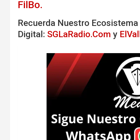
FilBo.
Recuerda Nuestro Ecosistema
Digital:
SGLaRadio.Com
y
ElVa