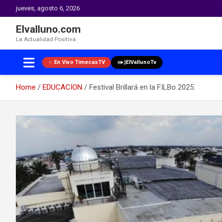
jueves, agosto 6, 2026
Elvalluno.com
La Actualidad Positiva.
En Vivo TimecasTV
ElVallunoTv
Home
EDUCACION
Festival Brillará en la FILBo 2025.
Skip
to
content