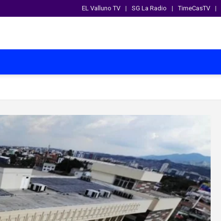
EL Valluno TV
SG La Radio
TimeCasTV