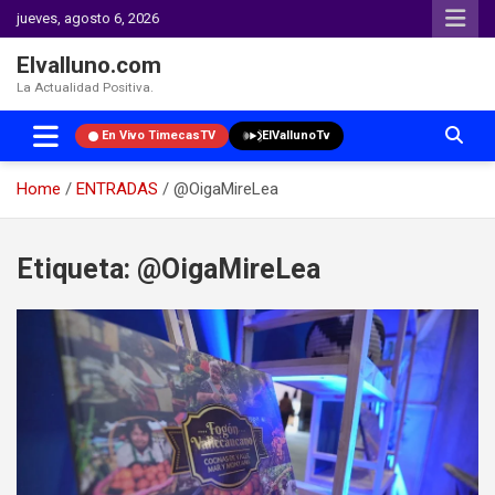
jueves, agosto 6, 2026
Elvalluno.com
La Actualidad Positiva.
En Vivo TimecasTV
ElVallunoTv
Home
ENTRADAS
@OigaMireLea
Skip
to
Etiqueta:
@OigaMireLea
content