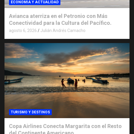
ECONOMIA Y ACTUALIDAD
Avianca aterriza en el Petronio con Más
Conectividad para la Cultura del Pacífico.
agosto 6, 2026
Julián Andrés Camacho
TURISMO Y DESTINOS
Copa Airlines Conecta Margarita con el Resto
del Continente Americano.