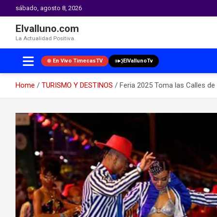
sábado, agosto 8, 2026
Elvalluno.com
La Actualidad Positiva.
En Vivo TimecasTV
ElVallunoTv
Home
TURISMO Y DESTINOS
Feria 2025 Toma las Calles de
Skip
to
content