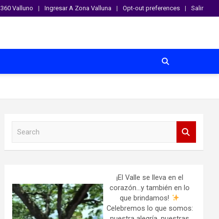
360 Valluno
Ingresar A Zona Valluna
Opt-out preferences
Salir
S
e
a
r
c
h
¡El Valle se lleva en el
corazón…y también en lo
que brindamos!
Celebremos lo que somos:
nuestra alegría, nuestras