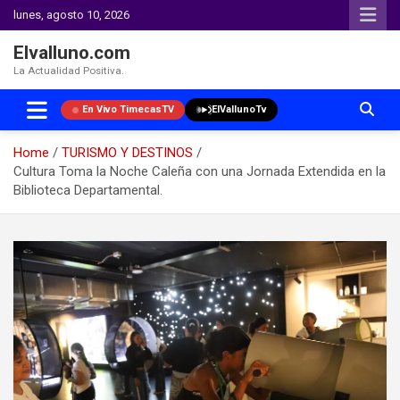
lunes, agosto 10, 2026
Elvalluno.com
La Actualidad Positiva.
En Vivo TimecasTV
ElVallunoTv
Home
TURISMO Y DESTINOS
Cultura Toma la Noche Caleña con una Jornada Extendida en la
Biblioteca Departamental.
Skip
to
content