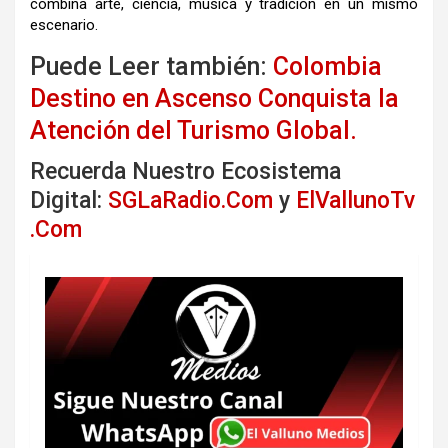
combina arte, ciencia, música y tradición en un mismo
escenario.
Puede Leer también:
Colombia
Destino en Ascenso Conquista la
Atención del Turismo Global.
Recuerda Nuestro Ecosistema
Digital:
SGLaRadio.Com
y
ElVallunoTv
.Com