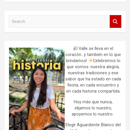
S
e
a
r
c
h
¡El Valle se lleva en el
corazón…y también en lo que
brindamos!
Celebremos lo
que somos: nuestra alegría,
nuestras tradiciones y ese
sabor que ha estado en cada
fiesta, en cada encuentro y
en cada historia compartida.
Hoy más que nunca,
elijamos lo nuestro,
apoyemos lo nuestro.
Elegir Aguardiente Blanco del