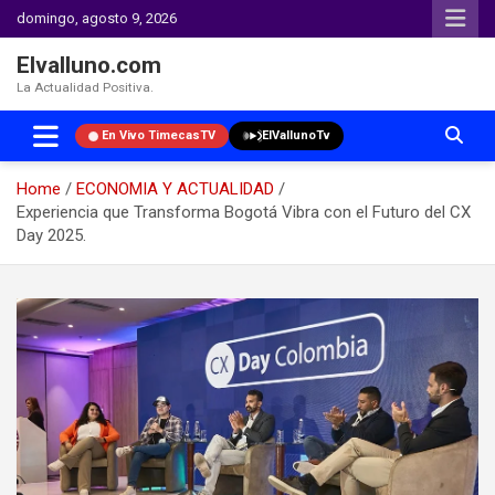
domingo, agosto 9, 2026
Elvalluno.com
La Actualidad Positiva.
En Vivo TimecasTV
ElVallunoTv
Home
ECONOMIA Y ACTUALIDAD
Experiencia que Transforma Bogotá Vibra con el Futuro del CX
Day 2025.
Skip
to
content