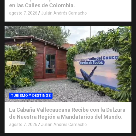
en las Calles de Colombia.
agosto 7, 2026
Julián Andrés Camacho
TURISMO Y DESTINOS
La Cabaña Vallecaucana Recibe con la Dulzura
de Nuestra Región a Mandatarios del Mundo.
agosto 7, 2026
Julián Andrés Camacho