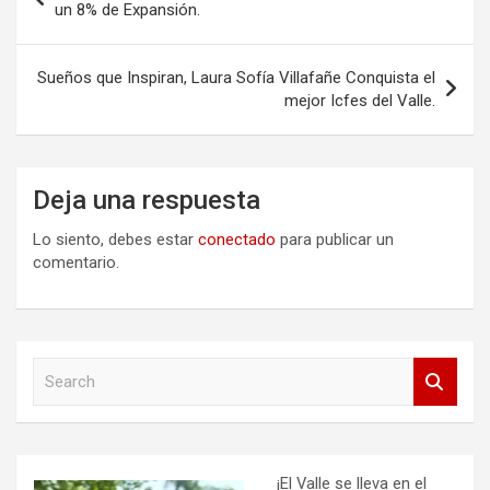
de
un 8% de Expansión.
entradas
Sueños que Inspiran, Laura Sofía Villafañe Conquista el
mejor Icfes del Valle.
Deja una respuesta
Lo siento, debes estar
conectado
para publicar un
comentario.
S
e
a
r
c
h
¡El Valle se lleva en el