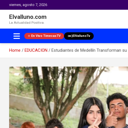
viernes, agosto 7, 2026
Elvalluno.com
La Actualidad Positiva.
En Vivo TimecasTV
ElVallunoTv
Home
EDUCACION
Estudiantes de Medellín Transforman su 
Skip
to
content