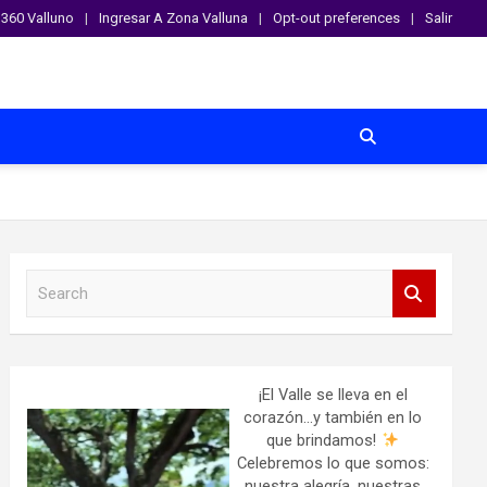
360 Valluno
Ingresar A Zona Valluna
Opt-out preferences
Salir
S
e
a
r
c
h
¡El Valle se lleva en el
corazón…y también en lo
que brindamos!
Celebremos lo que somos:
nuestra alegría, nuestras