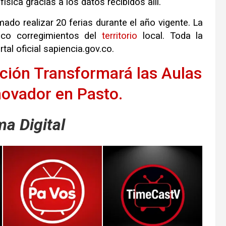
sica gracias a los datos recibidos allí
.
amado realizar 20 ferias durante el año vigente
.
La
nco corregimientos del
territorio
local
.
Toda la
rtal oficial sapiencia.gov.co
.
ción Transformará las Aulas
novador en Pasto.
a Digital