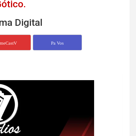
ótico.
ma Digital
imeCastV
Pa Vos