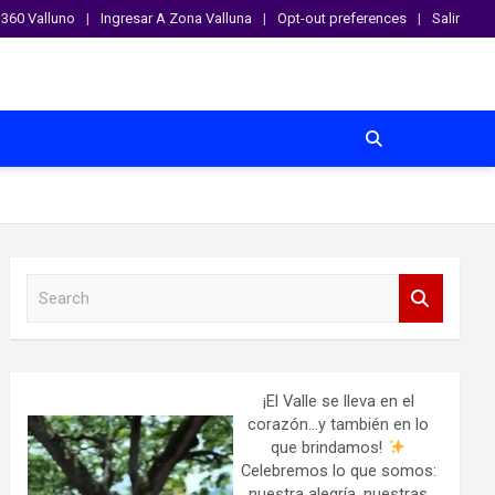
360 Valluno
Ingresar A Zona Valluna
Opt-out preferences
Salir
S
e
a
r
c
h
¡El Valle se lleva en el
corazón…y también en lo
que brindamos!
Celebremos lo que somos:
nuestra alegría, nuestras