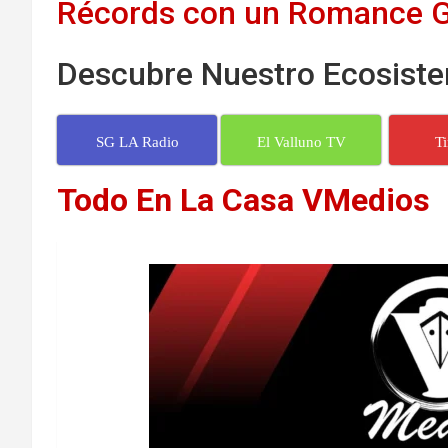
Récords con un Romance G
Descubre Nuestro Ecosiste
SG LA Radio
El Valluno TV
T
Todo En La Casa VMedios