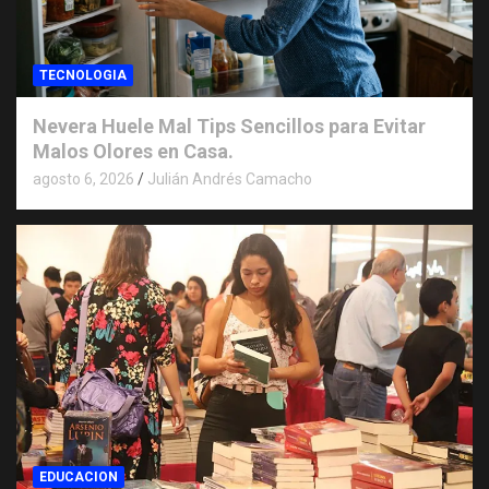
TECNOLOGIA
Nevera Huele Mal Tips Sencillos para Evitar
Malos Olores en Casa.
agosto 6, 2026
Julián Andrés Camacho
EDUCACION