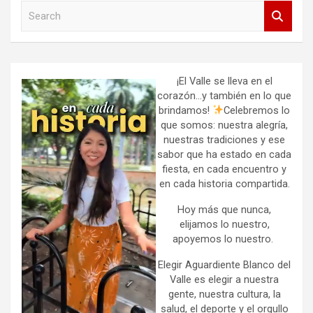
S
e
a
r
c
h
¡El Valle se lleva en el
corazón…y también en lo que
brindamos!
Celebremos lo
que somos: nuestra alegría,
nuestras tradiciones y ese
sabor que ha estado en cada
fiesta, en cada encuentro y
en cada historia compartida.
Hoy más que nunca,
elijamos lo nuestro,
apoyemos lo nuestro.
Elegir Aguardiente Blanco del
Valle es elegir a nuestra
gente, nuestra cultura, la
salud, el deporte y el orgullo