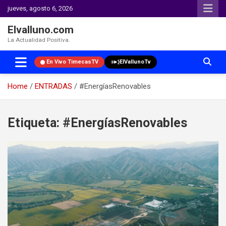
jueves, agosto 6, 2026
Elvalluno.com
La Actualidad Positiva.
En Vivo TimecasTV
ElVallunoTv
Home
ENTRADAS
#EnergíasRenovables
Skip
to
Etiqueta:
#EnergíasRenovables
content