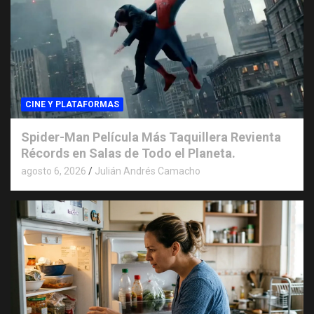
CINE Y PLATAFORMAS
Spider-Man Película Más Taquillera Revienta
Récords en Salas de Todo el Planeta.
agosto 6, 2026
Julián Andrés Camacho