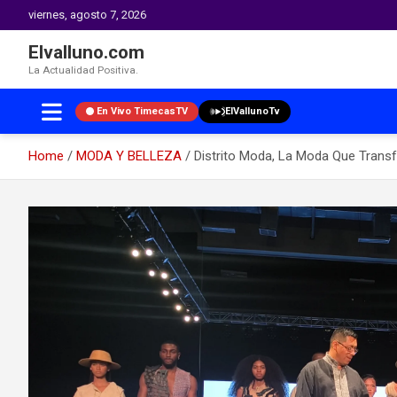
viernes, agosto 7, 2026
Elvalluno.com
La Actualidad Positiva.
En Vivo TimecasTV
ElVallunoTv
Home
MODA Y BELLEZA
Distrito Moda, La Moda Que Transf
Skip
to
content