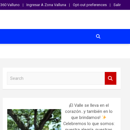
360 Valluno
Ingresar A Zona Valluna
Opt-out preferences
Salir
S
e
a
r
c
h
¡El Valle se lleva en el
corazón…y también en lo
que brindamos!
Celebremos lo que somos:
nuestra alegría, nuestras