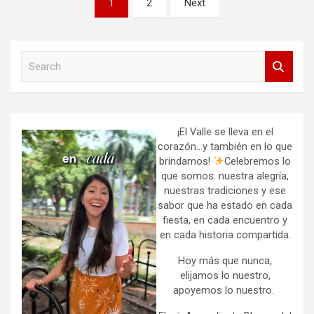
1
2
Next
de
entradas
S
e
a
r
c
h
¡El Valle se lleva en el
corazón…y también en lo que
brindamos!
Celebremos lo
que somos: nuestra alegría,
nuestras tradiciones y ese
sabor que ha estado en cada
fiesta, en cada encuentro y
en cada historia compartida.
Hoy más que nunca,
elijamos lo nuestro,
apoyemos lo nuestro.