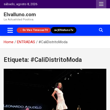
sábado, agosto 8, 2026
Elvalluno.com
La Actualidad Positiva.
En Vivo TimecasTV
ElVallunoTv
Home
ENTRADAS
#CaliDistritoModa
Skip
to
Etiqueta:
#CaliDistritoModa
content