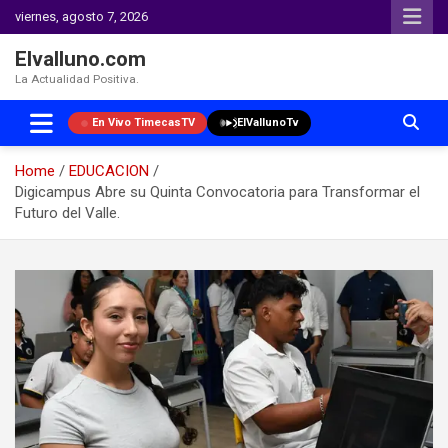
viernes, agosto 7, 2026
Elvalluno.com
La Actualidad Positiva.
En Vivo TimecasTV
ElVallunoTv
Home
EDUCACION
Digicampus Abre su Quinta Convocatoria para Transformar el
Futuro del Valle.
Skip
to
content