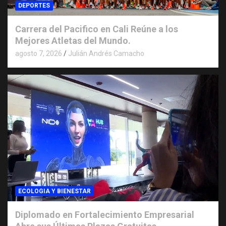
DEPORTES
Carrera del Pacifico en Cali Reúne a los
Mejores Atletas del Mundo.
agosto 7, 2026
Julián Andrés Camacho
ECOLOGIA Y BIENESTAR
Diplomado en Fortalecimiento Empresarial