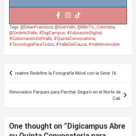
Tags:
@DilianFrancisca
,
@GobValle
,
@MinTic_Colombia
,
@SedeticValle
,
#DigiCampus
,
#EducaciónDigital
,
#GobernaciónDelValle
,
#QuintaConvocatoria
,
#TecnologíaParaTodos
,
#ValleDelCauca
,
#ValleInvencible
Navegación
realme Redefine la Fotografía Móvil con la Serie 16.
de
entradas
Renovados Parques para Parchar Seguro en el Norte de
Cali.
One thought on “
Digicampus Abre
su Quinta Convocatoria para