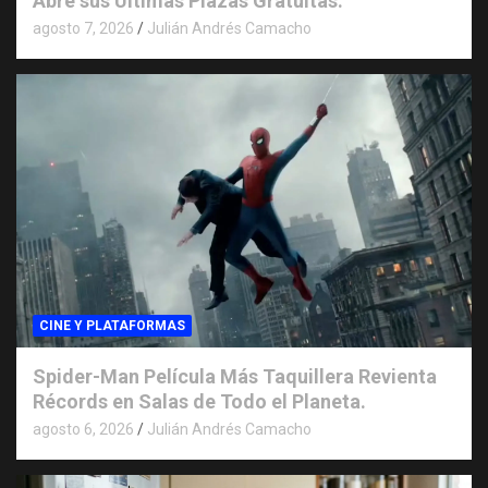
Abre sus Últimas Plazas Gratuitas.
agosto 7, 2026
Julián Andrés Camacho
CINE Y PLATAFORMAS
Spider-Man Película Más Taquillera Revienta
Récords en Salas de Todo el Planeta.
agosto 6, 2026
Julián Andrés Camacho