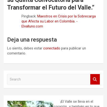
Transformar el Futuro del Valle.
”
Pingback:
Maestros en Crisis por la Sobrecarga
que Afecta su Labor en Colombia. -
Elvalluno.com
Deja una respuesta
Lo siento, debes estar
conectado
para publicar un
comentario.
S
e
a
r
c
h
¡El Valle se lleva en el
corazón…y también en lo que