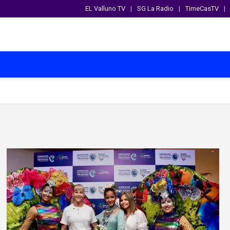
EL Valluno TV
SG La Radio
TimeCasTV