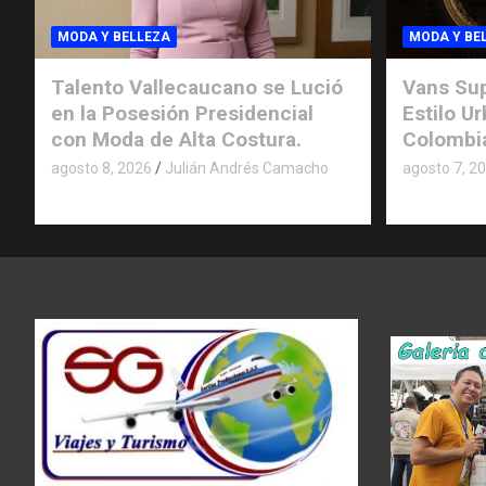
MODA Y BELLEZA
MODA Y BE
Talento Vallecaucano se Lució
Vans Sup
en la Posesión Presidencial
Estilo U
con Moda de Alta Costura.
Colombi
agosto 8, 2026
Julián Andrés Camacho
agosto 7, 2