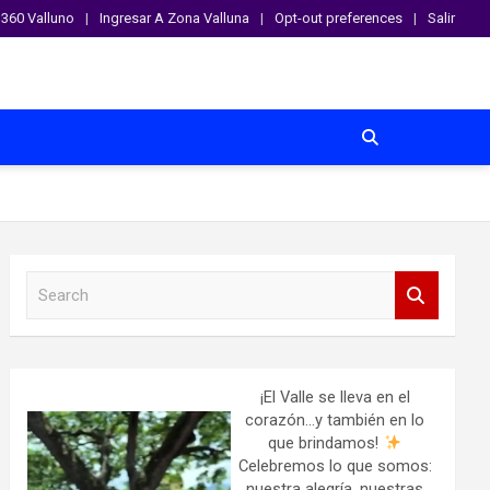
360 Valluno
Ingresar A Zona Valluna
Opt-out preferences
Salir
S
e
a
r
c
h
¡El Valle se lleva en el
corazón…y también en lo
que brindamos!
Celebremos lo que somos:
nuestra alegría, nuestras