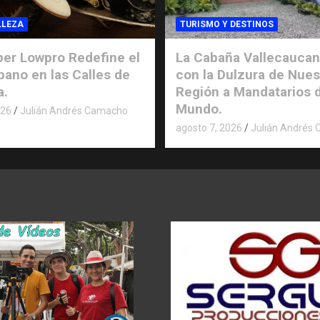
LLEZA
TURISMO Y DESTINOS
er Lowpro Redefine el
La Cabaña Vallecaucan
rbano en las Calles de
con la Dulzura de Nues
a.
Región a Mandatarios 
Mundo.
026
Julián Andrés Camacho
agosto 7, 2026
Julián Andrés