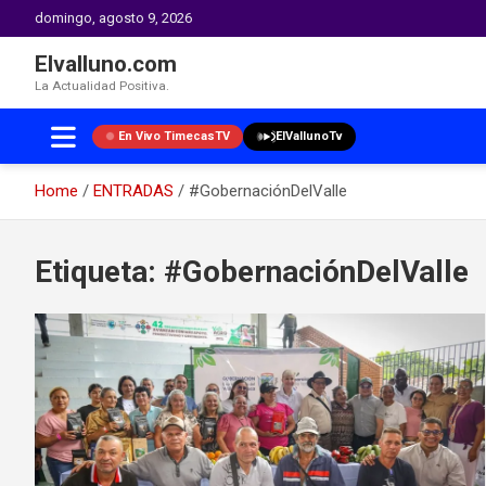
domingo, agosto 9, 2026
Elvalluno.com
La Actualidad Positiva.
En Vivo TimecasTV
ElVallunoTv
Home
ENTRADAS
#GobernaciónDelValle
Skip
to
Etiqueta:
#GobernaciónDelValle
content