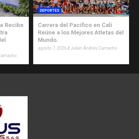
DEPORTES
a Recibe
Carrera del Pacifico en Cali
tra
Reúne a los Mejores Atletas del
del
Mundo.
agosto 7, 2026
Julián Andrés Camacho
 Camacho