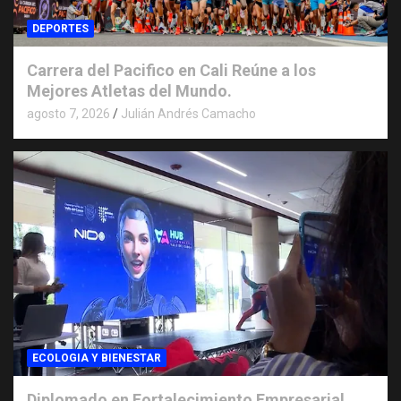
DEPORTES
Carrera del Pacifico en Cali Reúne a los
Mejores Atletas del Mundo.
agosto 7, 2026
Julián Andrés Camacho
ECOLOGIA Y BIENESTAR
Diplomado en Fortalecimiento Empresarial