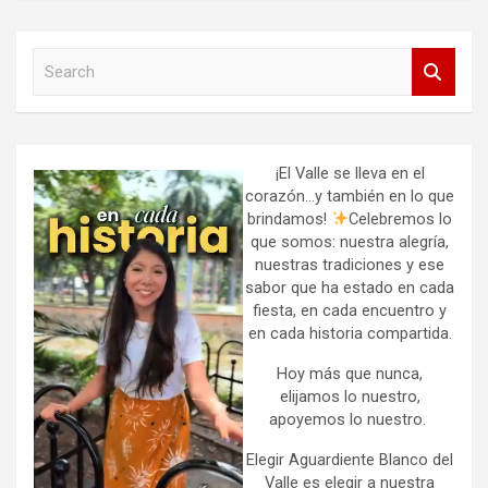
S
e
a
r
c
h
¡El Valle se lleva en el
corazón…y también en lo que
brindamos!
Celebremos lo
que somos: nuestra alegría,
nuestras tradiciones y ese
sabor que ha estado en cada
fiesta, en cada encuentro y
en cada historia compartida.
Hoy más que nunca,
elijamos lo nuestro,
apoyemos lo nuestro.
Elegir Aguardiente Blanco del
Valle es elegir a nuestra