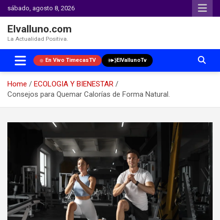
sábado, agosto 8, 2026
Elvalluno.com
La Actualidad Positiva.
En Vivo TimecasTV
ElVallunoTv
Home
ECOLOGIA Y BIENESTAR
Consejos para Quemar Calorías de Forma Natural.
Skip
to
content