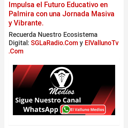
Impulsa el Futuro Educativo en
Palmira con una Jornada Masiva
y Vibrante.
Recuerda Nuestro Ecosistema
Digital:
SGLaRadio.Com
y
ElVallunoTv
.Com