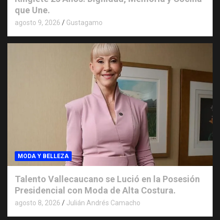
que Une.
agosto 9, 2026
Gustagamo
MODA Y BELLEZA
Talento Vallecaucano se Lució en la Posesión
Presidencial con Moda de Alta Costura.
agosto 8, 2026
Julián Andrés Camacho