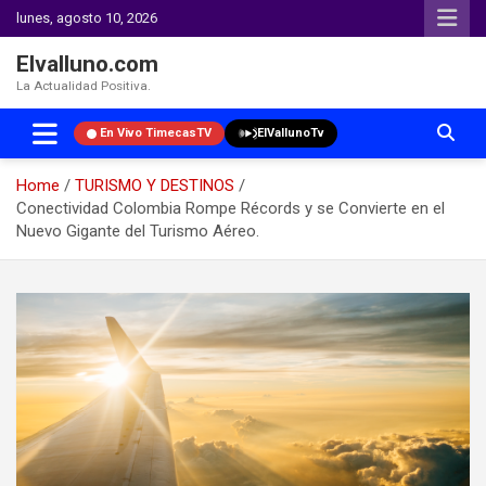
lunes, agosto 10, 2026
Elvalluno.com
La Actualidad Positiva.
En Vivo TimecasTV
ElVallunoTv
Home
TURISMO Y DESTINOS
Conectividad Colombia Rompe Récords y se Convierte en el
Nuevo Gigante del Turismo Aéreo.
Skip
to
content