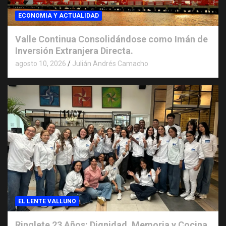
ECONOMIA Y ACTUALIDAD
Valle Continua Consolidándose como Imán de
Inversión Extranjera Directa.
agosto 10, 2026
Julián Andrés Camacho
EL LENTE VALLUNO
Ringlete 23 Años: Dignidad, Memoria y Cocina