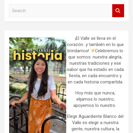
S
e
a
r
c
h
¡El Valle se lleva en el
corazón…y también en lo que
brindamos!
Celebremos lo
que somos: nuestra alegría,
nuestras tradiciones y ese
sabor que ha estado en cada
fiesta, en cada encuentro y
en cada historia compartida.
Hoy más que nunca,
elijamos lo nuestro,
apoyemos lo nuestro.
Elegir Aguardiente Blanco del
Valle es elegir a nuestra
gente, nuestra cultura, la