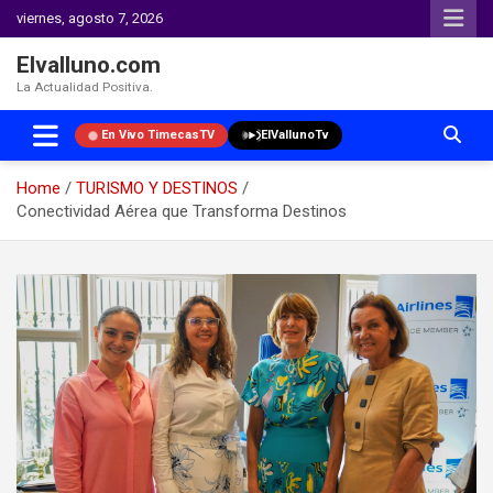
viernes, agosto 7, 2026
Elvalluno.com
La Actualidad Positiva.
En Vivo TimecasTV
ElVallunoTv
Home
TURISMO Y DESTINOS
Conectividad Aérea que Transforma Destinos
Skip
to
content