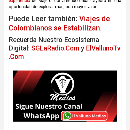
experiencia
del viajero, convirtiendo cada trayecto en una
oportunidad de explorar más, con mayor valor.
Puede Leer también:
Viajes de
Colombianos se Estabilizan.
Recuerda Nuestro Ecosistema
Digital:
SGLaRadio.Com
y
ElVallunoTv
.Com