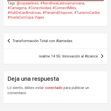
Tags:
@copaairlines
,
#AerolíneaLatinoamericana
,
#Cartagena
,
#Conectividad
,
#ConnectMiles
,
#HubDeLasAméricas
,
#PanamáStopover
,
#TurismoCaribe
,
#VuelaConCopa
,
Viajes
Navegación
Transformación Total con Alamedas.
de
entradas
realme 14 5G: Innovación al Alcance.
Deja una respuesta
Lo siento, debes estar
conectado
para publicar un
comentario.