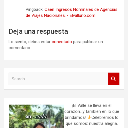
Pingback:
Caen Ingresos Nominales de Agencias
de Viajes Nacionales. - Elvalluno.com
Deja una respuesta
Lo siento, debes estar
conectado
para publicar un
comentario.
S
e
a
r
c
h
¡El Valle se lleva en el
corazón…y también en lo que
brindamos!
Celebremos lo
que somos: nuestra alegría,