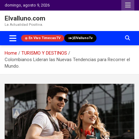
domingo, agosto 9, 2026
Elvalluno.com
La Actualidad Positiva.
En Vivo TimecasTV
ElVallunoTv
Home
TURISMO Y DESTINOS
Colombianos Lideran las Nuevas Tendencias para Recorrer el
Mundo.
Skip
to
content