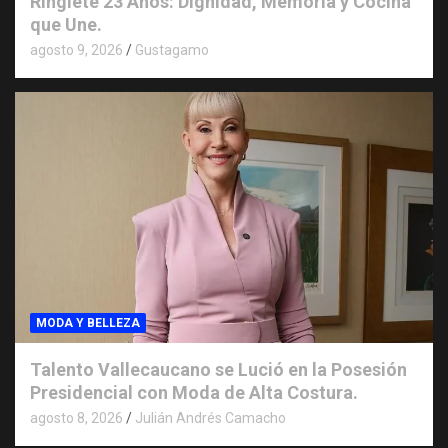
Ringlete 23 Años: Dignidad, Memoria y Cocina
que Une.
agosto 9, 2026
Gustagamo
MODA Y BELLEZA
Talento Vallecaucano se Lució en la Posesión
Presidencial con Moda de Alta Costura.
agosto 8, 2026
Julián Andrés Camacho