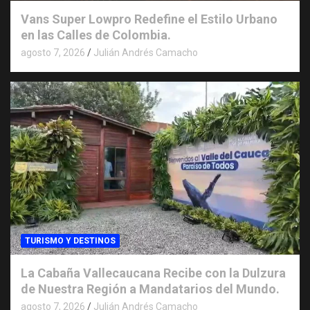
Vans Super Lowpro Redefine el Estilo Urbano
en las Calles de Colombia.
agosto 7, 2026
Julián Andrés Camacho
TURISMO Y DESTINOS
La Cabaña Vallecaucana Recibe con la Dulzura
de Nuestra Región a Mandatarios del Mundo.
agosto 7, 2026
Julián Andrés Camacho