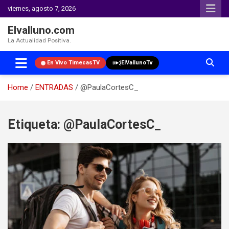
viernes, agosto 7, 2026
Elvalluno.com
La Actualidad Positiva.
En Vivo TimecasTV
ElVallunoTv
Home
ENTRADAS
@PaulaCortesC_
Skip
to
Etiqueta:
@PaulaCortesC_
content