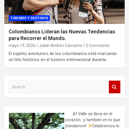
TURISMO Y DESTINOS
Colombianos Lideran las Nuevas Tendencias
para Recorrer el Mundo.
mayo 19, 2026
Julián Andrés Camacho
2 Comments
El espíritu aventurero de los colombianos está marcando
un hito histórico en el turismo internacional durante…
S
e
a
r
c
h
¡El Valle se lleva en el
corazón…y también en lo que
brindamos!
Celebremos lo