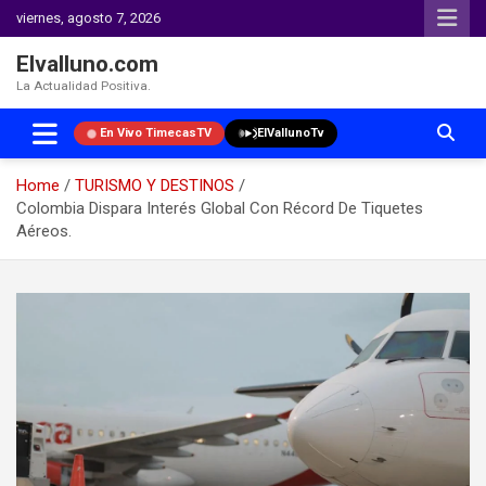
viernes, agosto 7, 2026
Elvalluno.com
La Actualidad Positiva.
En Vivo TimecasTV
ElVallunoTv
Home
TURISMO Y DESTINOS
Colombia Dispara Interés Global Con Récord De Tiquetes
Aéreos.
Skip
to
content