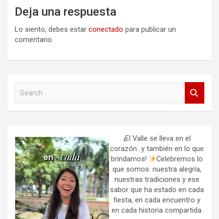
Deja una respuesta
Lo siento, debes estar
conectado
para publicar un
comentario.
S
e
a
r
c
h
¡El Valle se lleva en el
corazón…y también en lo que
brindamos!
Celebremos lo
que somos: nuestra alegría,
nuestras tradiciones y ese
sabor que ha estado en cada
fiesta, en cada encuentro y
en cada historia compartida.