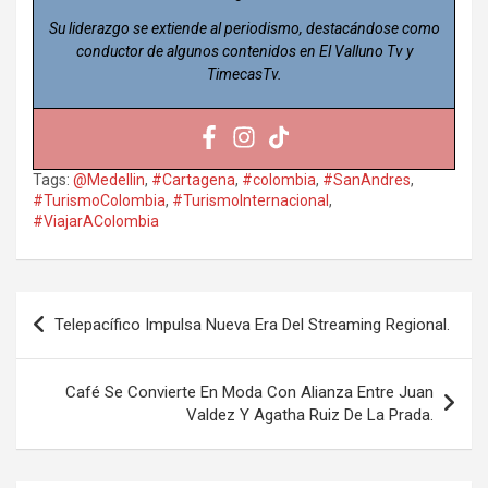
Su liderazgo se extiende al periodismo, destacándose como
conductor de algunos contenidos en El Valluno Tv y
TimecasTv.
Tags:
@Medellin
,
#Cartagena
,
#colombia
,
#SanAndres
,
#TurismoColombia
,
#TurismoInternacional
,
#ViajarAColombia
Navegación
Telepacífico Impulsa Nueva Era Del Streaming Regional.
de
entradas
Café Se Convierte En Moda Con Alianza Entre Juan
Valdez Y Agatha Ruiz De La Prada.