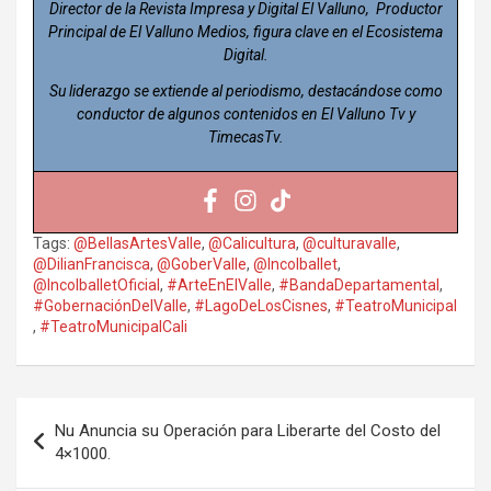
Director de la Revista Impresa y Digital El Valluno, Productor
Principal de El Valluno Medios, figura clave en el Ecosistema
Digital.
Su liderazgo se extiende al periodismo, destacándose como
conductor de algunos contenidos en El Valluno Tv y
TimecasTv.
Tags:
@BellasArtesValle
,
@Calicultura
,
@culturavalle
,
@DilianFrancisca
,
@GoberValle
,
@Incolballet
,
@IncolballetOficial
,
#ArteEnElValle
,
#BandaDepartamental
,
#GobernaciónDelValle
,
#LagoDeLosCisnes
,
#TeatroMunicipal
,
#TeatroMunicipalCali
Navegación
Nu Anuncia su Operación para Liberarte del Costo del
de
4×1000.
entradas