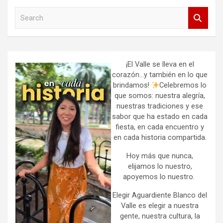
S
e
a
r
c
h
¡El Valle se lleva en el
corazón…y también en lo que
brindamos!
Celebremos lo
que somos: nuestra alegría,
nuestras tradiciones y ese
sabor que ha estado en cada
fiesta, en cada encuentro y
en cada historia compartida.
Hoy más que nunca,
elijamos lo nuestro,
apoyemos lo nuestro.
Elegir Aguardiente Blanco del
Valle es elegir a nuestra
gente, nuestra cultura, la