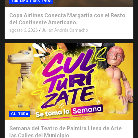
TURISMO Y DESTINOS
Copa Airlines Conecta Margarita con el Resto
del Continente Americano.
agosto 6, 2026
Julián Andrés Camacho
CULTURA
Semana del Teatro de Palmira Llena de Arte
las Calles del Municipio.