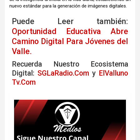
nuevo estándar para la generación de imágenes digitales.
Puede Leer también:
Oportunidad Educativa Abre
Camino Digital Para Jóvenes del
Valle.
Recuerda Nuestro Ecosistema
Digital:
SGLaRadio.Com
y
ElValluno
Tv.Com