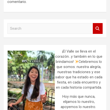
comentario.
S
e
a
r
c
h
¡El Valle se lleva en el
corazón…y también en lo que
brindamos!
Celebremos lo
que somos: nuestra alegría,
nuestras tradiciones y ese
sabor que ha estado en cada
fiesta, en cada encuentro y
en cada historia compartida.
Hoy más que nunca,
elijamos lo nuestro,
apoyemos lo nuestro.