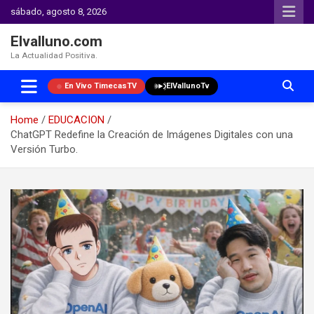
sábado, agosto 8, 2026
Elvalluno.com
La Actualidad Positiva.
En Vivo TimecasTV
ElVallunoTv
Home
EDUCACION
ChatGPT Redefine la Creación de Imágenes Digitales con una
Versión Turbo.
Skip
to
content