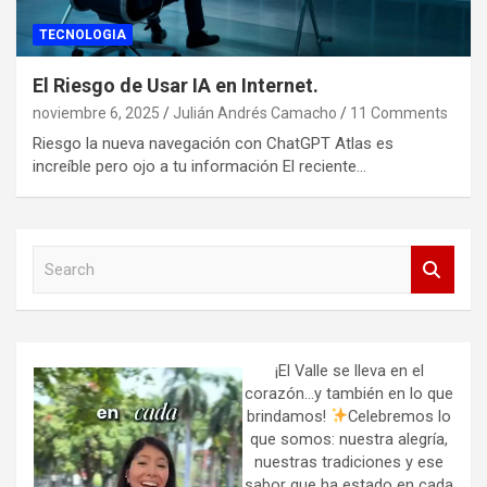
TECNOLOGIA
El Riesgo de Usar IA en Internet.
noviembre 6, 2025
Julián Andrés Camacho
11 Comments
Riesgo la nueva navegación con ChatGPT Atlas es
increíble pero ojo a tu información El reciente…
S
e
a
r
c
h
¡El Valle se lleva en el
corazón…y también en lo que
brindamos!
Celebremos lo
que somos: nuestra alegría,
nuestras tradiciones y ese
sabor que ha estado en cada