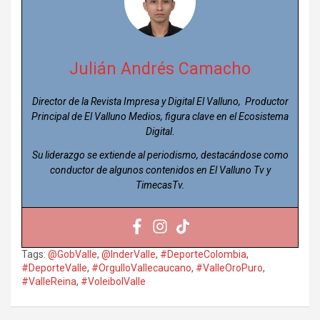
Julián Andrés Camacho
Director de la Revista Impresa y Digital El Valluno, Productor
Principal de El Valluno Medios, figura clave en el Ecosistema
Digital.
Su liderazgo se extiende al periodismo, destacándose como
conductor de algunos contenidos en El Valluno Tv y
TimecasTv.
Tags:
@GobValle
,
@InderValle
,
#DeporteColombia
,
#DeporteValle
,
#OrgulloVallecaucano
,
#ValleOroPuro
,
#ValleReina
,
#VoleibolValle