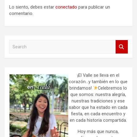
Lo siento, debes estar
conectado
para publicar un
comentario.
S
e
a
r
c
h
¡El Valle se lleva en el
corazón…y también en lo que
brindamos!
Celebremos lo
que somos: nuestra alegría,
nuestras tradiciones y ese
sabor que ha estado en cada
fiesta, en cada encuentro y
en cada historia compartida.
Hoy más que nunca,