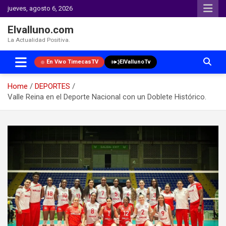
jueves, agosto 6, 2026
Elvalluno.com
La Actualidad Positiva.
En Vivo TimecasTV
ElVallunoTv
Home
DEPORTES
Valle Reina en el Deporte Nacional con un Doblete Histórico.
Skip
to
content