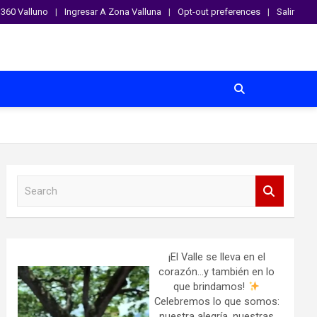
360 Valluno
Ingresar A Zona Valluna
Opt-out preferences
Salir
S
e
a
r
c
h
¡El Valle se lleva en el
corazón…y también en lo
que brindamos!
Celebremos lo que somos:
nuestra alegría, nuestras