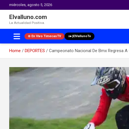
miércoles, agosto 5, 2026
Elvalluno.com
La Actualidad Positiva.
En Vivo TimecasTV
ElVallunoTv
Home
DEPORTES
Campeonato Nacional De Bmx Regresa A Ca
Skip
to
content