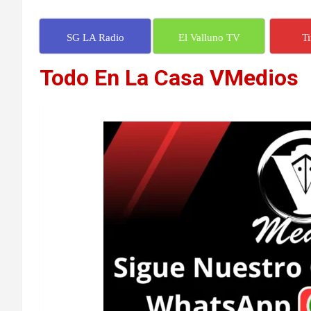
SG LA Radio
El Valluno TV
T
Todo En La Casa VMedios