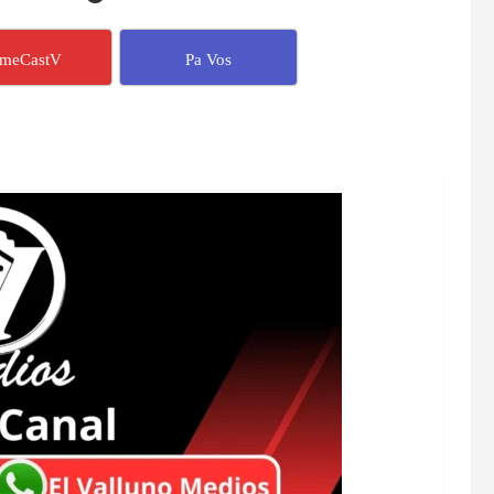
imeCastV
Pa Vos