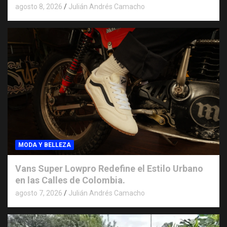
agosto 8, 2026
Julián Andrés Camacho
MODA Y BELLEZA
Vans Super Lowpro Redefine el Estilo Urbano
en las Calles de Colombia.
agosto 7, 2026
Julián Andrés Camacho