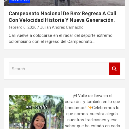
DEPORTES
Campeonato Nacional De Bmx Regresa A Cali
Con Velocidad Historia Y Nueva Generación.
febrero 6, 2026
Julián Andrés Camacho
Cali vuelve a colocarse en el radar del deporte extremo
colombiano con el regreso del Campeonato…
S
e
a
r
c
h
¡El Valle se lleva en el
corazón…y también en lo que
brindamos!
Celebremos lo
que somos: nuestra alegría,
nuestras tradiciones y ese
sabor que ha estado en cada