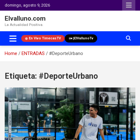
domingo, agosto 9, 2026
Elvalluno.com
La Actualidad Positiva.
En Vivo TimecasTV
ElVallunoTv
Home
ENTRADAS
#DeporteUrbano
Skip
to
Etiqueta:
#DeporteUrbano
content