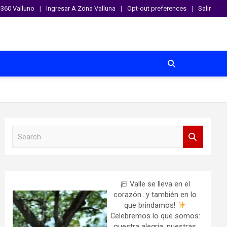
360 Valluno
Ingresar A Zona Valluna
Opt-out preferences
Salir
S
e
a
r
c
h
¡El Valle se lleva en el
corazón…y también en lo
que brindamos!
Celebremos lo que somos:
nuestra alegría, nuestras