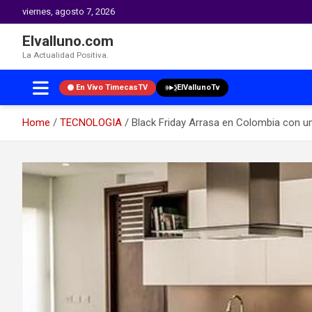
viernes, agosto 7, 2026
Elvalluno.com
La Actualidad Positiva.
En Vivo TimecasTV
ElVallunoTv
Home
TECNOLOGIA
Black Friday Arrasa en Colombia con u
Skip
to
content