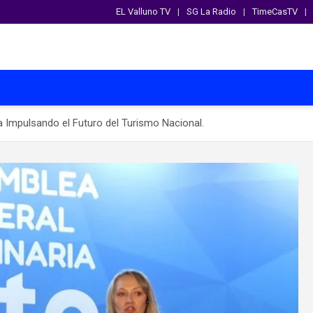
EL Valluno TV
SG La Radio
TimeCasTV
 Impulsando el Futuro del Turismo Nacional.