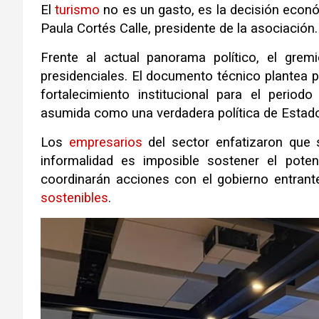
El
turismo
no es un gasto, es la decisión econ
Paula Cortés Calle, presidente de la asociación
.
Frente al actual panorama político, el gre
presidenciales
.
El documento técnico plantea pi
fortalecimiento institucional para el period
asumida como una verdadera política de Estad
Los
empresarios
del sector enfatizaron que s
informalidad es imposible sostener el potenc
coordinarán acciones con el gobierno entrant
sostenibles
.