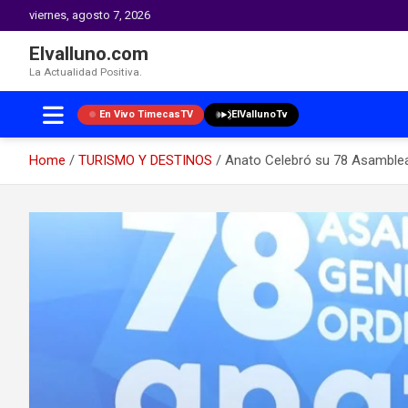
viernes, agosto 7, 2026
Elvalluno.com
La Actualidad Positiva.
En Vivo TimecasTV
ElVallunoTv
Home
TURISMO Y DESTINOS
Anato Celebró su 78 Asamblea
Skip
to
content