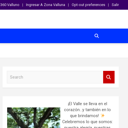
360 Valluno
Ingresar A Zona Valluna
Opt-out preferences
Salir
S
e
a
r
c
h
¡El Valle se lleva en el
corazón…y también en lo
que brindamos!
Celebremos lo que somos:
nuestra alegría, nuestras