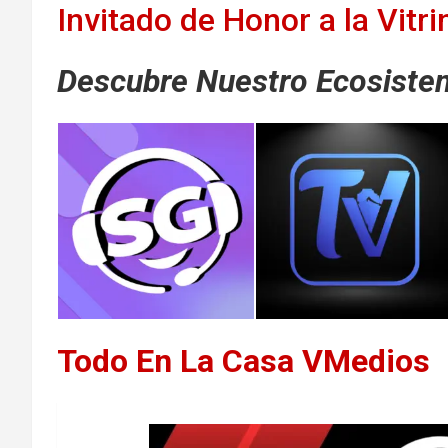
Invitado de Honor a la Vitr
Descubre Nuestro Ecosistem
Todo En La Casa VMedios