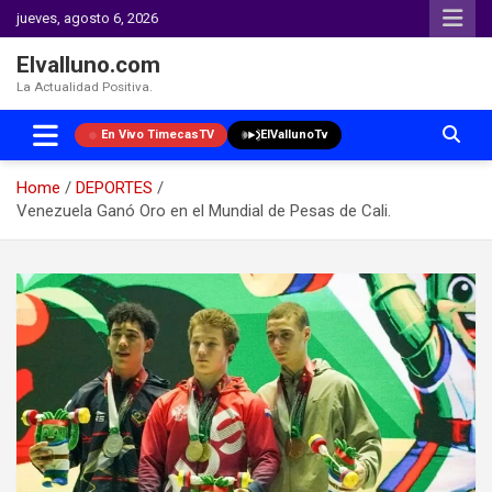
jueves, agosto 6, 2026
Elvalluno.com
La Actualidad Positiva.
En Vivo TimecasTV
ElVallunoTv
Home
DEPORTES
Venezuela Ganó Oro en el Mundial de Pesas de Cali.
Skip
to
content