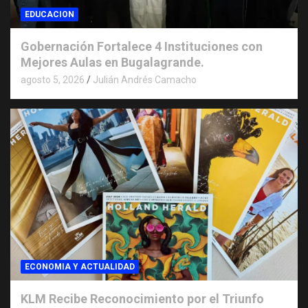
EDUCACION
Gobernación Fortalece 4 Instituciones con
Mejores Aulas en Bugalagrande.
agosto 5, 2026
Julián Andrés Camacho
ECONOMIA Y ACTUALIDAD
KLM Recibe Reconocimiento por el Triunfo