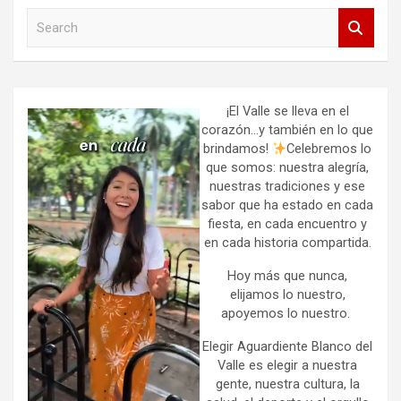
S
e
a
r
c
h
¡El Valle se lleva en el
corazón…y también en lo que
brindamos!
Celebremos lo
que somos: nuestra alegría,
nuestras tradiciones y ese
sabor que ha estado en cada
fiesta, en cada encuentro y
en cada historia compartida.
Hoy más que nunca,
elijamos lo nuestro,
apoyemos lo nuestro.
Elegir Aguardiente Blanco del
Valle es elegir a nuestra
gente, nuestra cultura, la