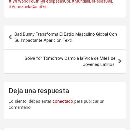
#IWFWorldYouth @FedepesasCol
,
#MundialDePesasCali
,
#VenezuelaGanoOro
Navegación
Bad Bunny Transforma El Estilo Masculino Global Con
de
Su Impactante Aparición Textil.
entradas
Solve for Tomorrow Cambia la Vida de Miles de
Jóvenes Latinos.
Deja una respuesta
Lo siento, debes estar
conectado
para publicar un
comentario.