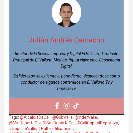
Julián Andrés Camacho
Director de la Revista Impresa y Digital El Valluno, Productor
Principal de El Valluno Medios, figura clave en el Ecosistema
Digital.
Su liderazgo se extiende al periodismo, destacándose como
conductor de algunos contenidos en El Valluno Tv y
TimecasTv.
Tags:
@AlcaldiaDeCali
,
@GobValle
,
@InderValle
,
@MinDeporteCol
,
@SecDeporteCali
,
#CaliCapitalDeportiva
,
#DeporteValle
,
#HalterofiliaJunior
,