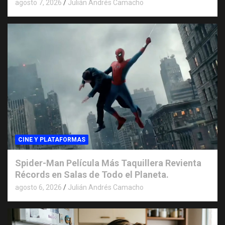
agosto 7, 2026
Julián Andrés Camacho
CINE Y PLATAFORMAS
Spider-Man Película Más Taquillera Revienta
Récords en Salas de Todo el Planeta.
agosto 6, 2026
Julián Andrés Camacho