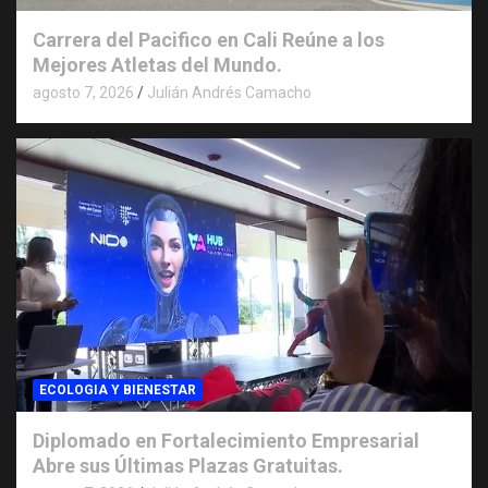
Carrera del Pacifico en Cali Reúne a los
Mejores Atletas del Mundo.
agosto 7, 2026
Julián Andrés Camacho
ECOLOGIA Y BIENESTAR
Diplomado en Fortalecimiento Empresarial
Abre sus Últimas Plazas Gratuitas.