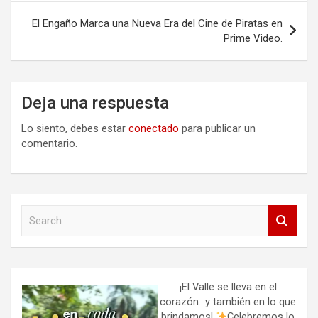
El Engaño Marca una Nueva Era del Cine de Piratas en
Prime Video.
Deja una respuesta
Lo siento, debes estar
conectado
para publicar un
comentario.
S
e
a
r
c
h
¡El Valle se lleva en el
corazón…y también en lo que
brindamos!
Celebremos lo