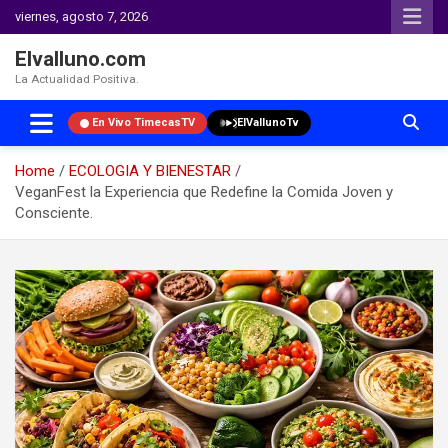
viernes, agosto 7, 2026
Elvalluno.com
La Actualidad Positiva.
En Vivo TimecasTV
ElVallunoTv
Home
ECOLOGIA Y BIENESTAR
VeganFest la Experiencia que Redefine la Comida Joven y
Consciente.
Skip
to
content