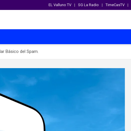
EL Valluno TV
SG La Radio
TimeCasTV
ular Básico del Spam.