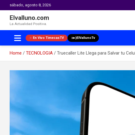
sábado, agosto 8, 2026
Elvalluno.com
La Actualidad Positiva.
En Vivo TimecasTV
ElVallunoTv
Home
TECNOLOGIA
Truecaller Lite Llega para Salvar tu Cel
Skip
to
content