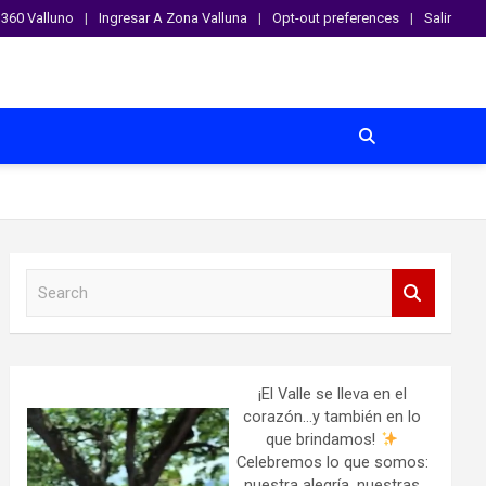
360 Valluno
Ingresar A Zona Valluna
Opt-out preferences
Salir
S
e
a
r
c
h
¡El Valle se lleva en el
corazón…y también en lo
que brindamos!
Celebremos lo que somos:
nuestra alegría, nuestras