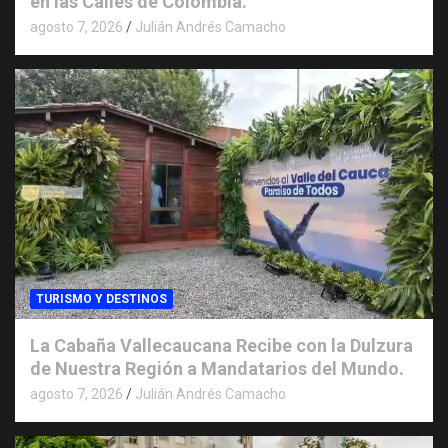
en las Calles de Colombia.
agosto 7, 2026
Julián Andrés Camacho
TURISMO Y DESTINOS
La Cabaña Vallecaucana Recibe con la Dulzura
de Nuestra Región a Mandatarios del Mundo.
agosto 7, 2026
Julián Andrés Camacho