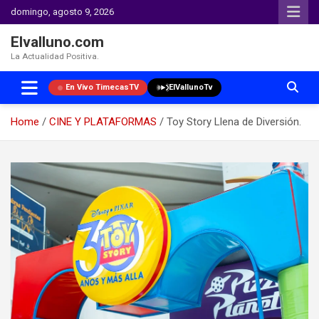
domingo, agosto 9, 2026
Elvalluno.com
La Actualidad Positiva.
En Vivo TimecasTV
ElVallunoTv
Home
CINE Y PLATAFORMAS
Toy Story Llena de Diversión.
Skip
to
content