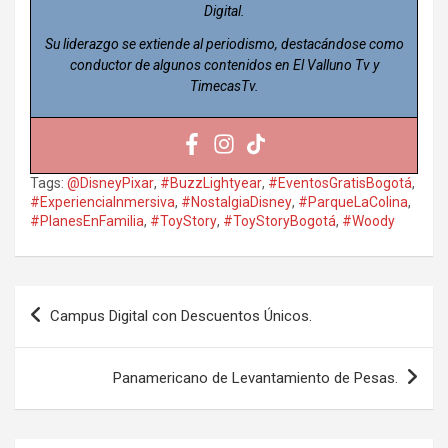
Digital.
Su liderazgo se extiende al periodismo, destacándose como
conductor de algunos contenidos en El Valluno Tv y
TimecasTv.
Tags:
@DisneyPixar
,
#BuzzLightyear
,
#EventosGratisBogotá
,
#ExperienciaInmersiva
,
#NostalgiaDisney
,
#ParqueLaColina
,
#PlanesEnFamilia
,
#ToyStory
,
#ToyStoryBogotá
,
#Woody
Navegación
Campus Digital con Descuentos Únicos.
de
entradas
Panamericano de Levantamiento de Pesas.