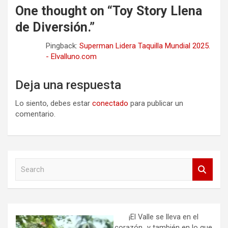
One thought on “
Toy Story Llena
de Diversión.
”
Pingback:
Superman Lidera Taquilla Mundial 2025.
- Elvalluno.com
Deja una respuesta
Lo siento, debes estar
conectado
para publicar un
comentario.
S
e
a
r
c
h
¡El Valle se lleva en el
corazón…y también en lo que