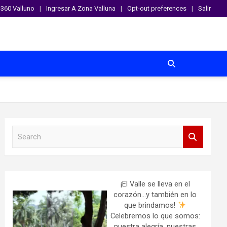
360 Valluno
Ingresar A Zona Valluna
Opt-out preferences
Salir
S
e
a
r
c
h
¡El Valle se lleva en el
corazón…y también en lo
que brindamos!
Celebremos lo que somos:
nuestra alegría, nuestras