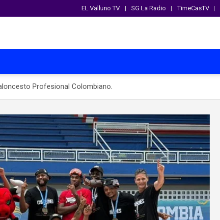
EL Valluno TV
SG La Radio
TimeCasTV
Baloncesto Profesional Colombiano.