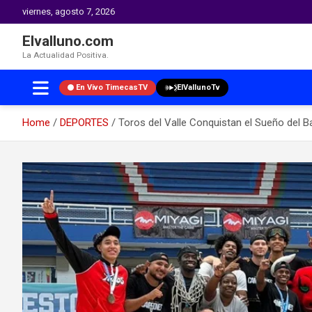
viernes, agosto 7, 2026
Elvalluno.com
La Actualidad Positiva.
En Vivo TimecasTV
ElVallunoTv
Home
DEPORTES
Toros del Valle Conquistan el Sueño del 
Skip
to
content