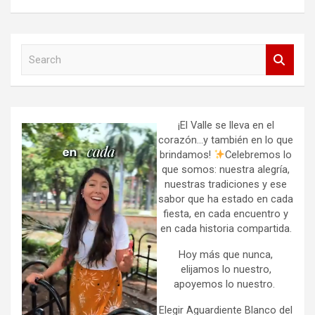
S
e
a
r
c
h
¡El Valle se lleva en el
corazón…y también en lo que
brindamos!
Celebremos lo
que somos: nuestra alegría,
nuestras tradiciones y ese
sabor que ha estado en cada
fiesta, en cada encuentro y
en cada historia compartida.
Hoy más que nunca,
elijamos lo nuestro,
apoyemos lo nuestro.
Elegir Aguardiente Blanco del