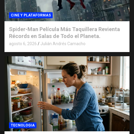
CINE Y PLATAFORMAS
Spider-Man Película Más Taquillera Revienta
Récords en Salas de Todo el Planeta.
agosto 6, 2026
Julián Andrés Camacho
TECNOLOGIA