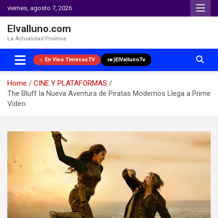
viernes, agosto 7, 2026
Elvalluno.com
La Actualidad Positiva.
En Vivo TimecasTV
ElVallunoTv
Home
CINE Y PLATAFORMAS
The Bluff la Nueva Aventura de Piratas Modernos Llega a Prime
Video.
Skip
to
content