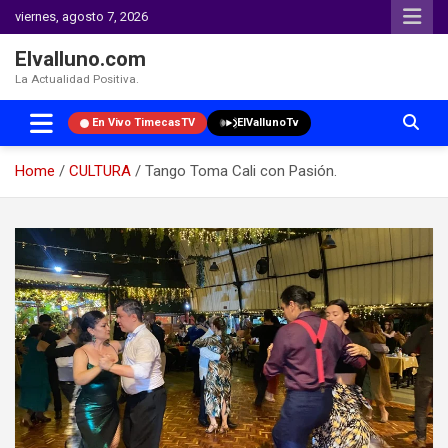
viernes, agosto 7, 2026
Elvalluno.com
La Actualidad Positiva.
En Vivo TimecasTV
ElVallunoTv
Home
CULTURA
Tango Toma Cali con Pasión.
Skip
to
content