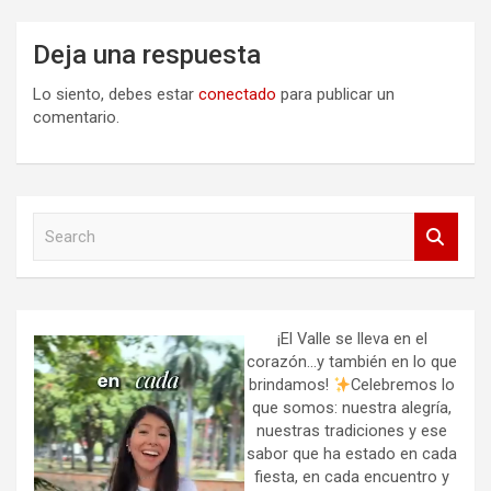
Deja una respuesta
Lo siento, debes estar
conectado
para publicar un
comentario.
S
e
a
r
c
h
¡El Valle se lleva en el
corazón…y también en lo que
brindamos!
Celebremos lo
que somos: nuestra alegría,
nuestras tradiciones y ese
sabor que ha estado en cada
fiesta, en cada encuentro y