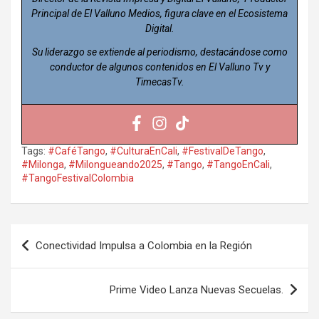
Principal de El Valluno Medios, figura clave en el Ecosistema
Digital.
Su liderazgo se extiende al periodismo, destacándose como
conductor de algunos contenidos en El Valluno Tv y
TimecasTv.
Tags:
#CaféTango
,
#CulturaEnCali
,
#FestivalDeTango
,
#Milonga
,
#Milongueando2025
,
#Tango
,
#TangoEnCali
,
#TangoFestivalColombia
Navegación
Conectividad Impulsa a Colombia en la Región
de
entradas
Prime Video Lanza Nuevas Secuelas.