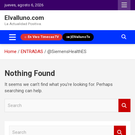
jueves, agosto 6, 2026
Elvalluno.com
La Actualidad Positiva.
En Vivo TimecasTV
ElVallunoTv
Home
ENTRADAS
@SiemensHealthES
Skip
to
Nothing Found
content
It seems we can’t find what you’re looking for. Perhaps
searching can help.
S
e
a
r
c
S
h