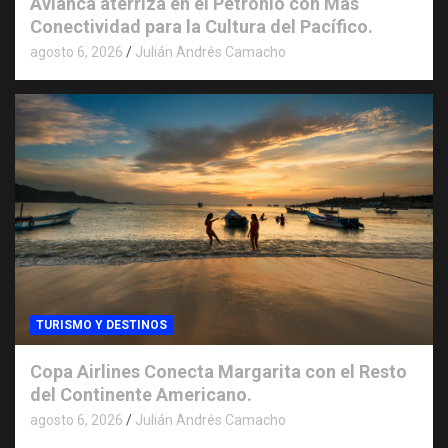
Avianca aterriza en el Petronio con Más
Conectividad para la Cultura del Pacífico.
agosto 6, 2026
Julián Andrés Camacho
TURISMO Y DESTINOS
Copa Airlines Conecta Margarita con el Resto
del Continente Americano.
agosto 6, 2026
Julián Andrés Camacho