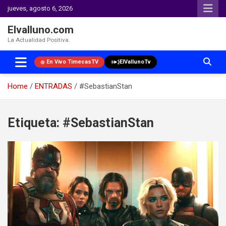
jueves, agosto 6, 2026
Elvalluno.com
La Actualidad Positiva.
En Vivo TimecasTV
ElVallunoTv
Home
ENTRADAS
#SebastianStan
Skip
to
Etiqueta:
#SebastianStan
content