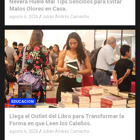
Nevera Huele Mal Tips Sencillos para Evitar
Malos Olores en Casa.
agosto 6, 2026
Julián Andrés Camacho
EDUCACION
Llega el Outlet del Libro para Transformar la
Forma en que Leen los Caleños.
agosto 6, 2026
Julián Andrés Camacho