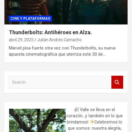
CINE Y PLATAFORMAS
Thunderbolts: Antihéroes en Alza.
abril 29, 2025
Julián Andrés Camacho
Marvel pisa fuerte otra vez con Thunderbolts, su nueva
apuesta cinematográfica que aterriza este 30 de…
S
e
a
r
c
h
¡El Valle se lleva en el
corazón…y también en lo que
brindamos!
Celebremos lo
que somos: nuestra alegría,