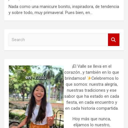
Nada como una manicure bonito, inspiradora, de tendencia
y sobre todo, muy primaveral. Pues bien, en…
S
e
a
r
c
h
¡El Valle se lleva en el
corazón…y también en lo que
brindamos!
Celebremos lo
que somos: nuestra alegría,
nuestras tradiciones y ese
sabor que ha estado en cada
fiesta, en cada encuentro y
en cada historia compartida.
Hoy más que nunca,
elijamos lo nuestro,