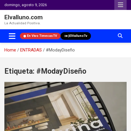
domingo, agosto 9, 2026
Elvalluno.com
La Actualidad Positiva.
En Vivo TimecasTV
ElVallunoTv
Home
ENTRADAS
#ModayDiseño
Skip
to
Etiqueta:
#ModayDiseño
content