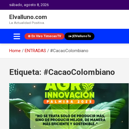
sábado, agosto 8, 2026
Elvalluno.com
La Actualidad Positiva.
En Vivo TimecasTV
ElVallunoTv
Home
ENTRADAS
#CacaoColombiano
Skip
to
Etiqueta:
#CacaoColombiano
content