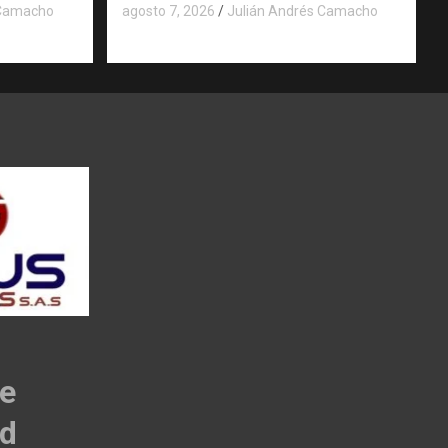
 Camacho
agosto 7, 2026
Julián Andrés Camacho
de
ad