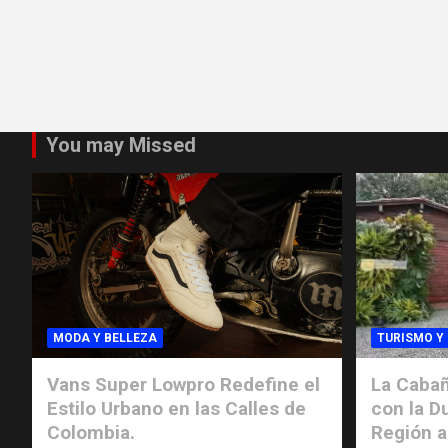
You may Missed
MODA Y BELLEZA
TURISMO Y
Vans Super Lowpro Redefine el
La Cabañ
Estilo Urbano en las Calles de
con la D
Colombia.
Región a