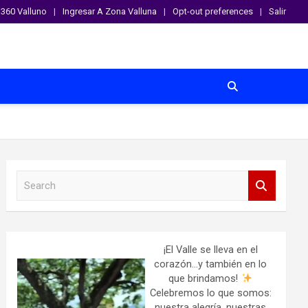
360 Valluno
Ingresar A Zona Valluna
Opt-out preferences
Salir
S
e
a
r
c
h
¡El Valle se lleva en el
corazón…y también en lo
que brindamos!
Celebremos lo que somos:
nuestra alegría, nuestras