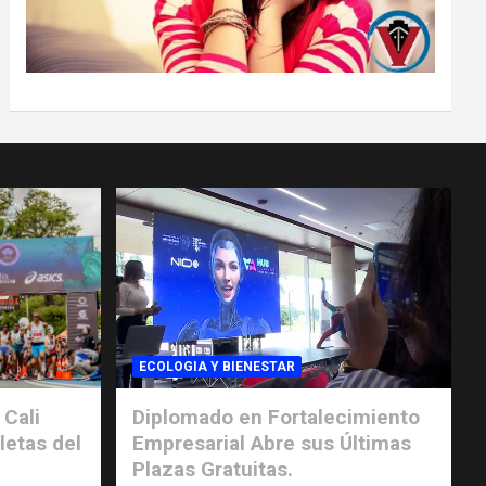
ECOLOGIA Y BIENESTAR
 Cali
Diplomado en Fortalecimiento
letas del
Empresarial Abre sus Últimas
Plazas Gratuitas.