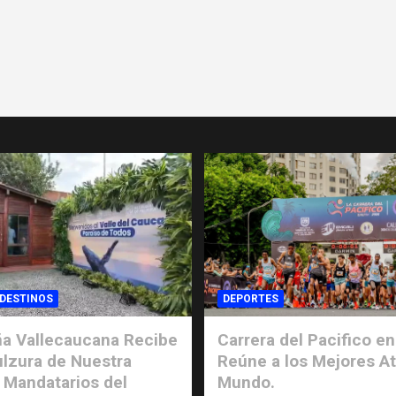
 DESTINOS
DEPORTES
a Vallecaucana Recibe
Carrera del Pacifico en
ulzura de Nuestra
Reúne a los Mejores At
 Mandatarios del
Mundo.