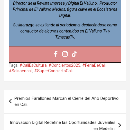
Director de la Revista Impresa y Digital El Valluno, Productor
Principal de El Valluno Medios, figura clave en el Ecosistema
Digital.
Su liderazgo se extiende al periodismo, destacándose como
conductor de algunos contenidos en El Valluno Tv y
TimecasTv.
Tags:
#CaliEsCultura
,
#Conciertos2025
,
#FeriaDeCali
,
#Salsaencali
,
#SuperConciertoCali
Navegación
Premios Farallones Marcan el Cierre del Año Deportivo
de
en Cali.
entradas
Innovación Digital Redefine las Oportunidades Juveniles
en Medellín.