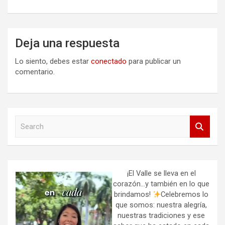
Deja una respuesta
Lo siento, debes estar
conectado
para publicar un
comentario.
S
e
a
r
c
h
¡El Valle se lleva en el
corazón…y también en lo que
brindamos!
Celebremos lo
que somos: nuestra alegría,
nuestras tradiciones y ese