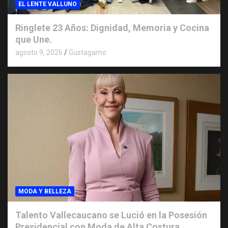
EL LENTE VALLUNO
Ringlete 23 Años: Dignidad, Memoria y Cocina
que Une.
agosto 9, 2026
Gustagamo
MODA Y BELLEZA
Talento Vallecaucano se Lució en la Posesión
Presidencial con Moda de Alta Costura.