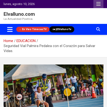
lunes, agosto 10, 2026
Elvalluno.com
La Actualidad Positiva.
En Vivo TimecasTV
ElVallunoTv
Home
EDUCACION
Seguridad Vial Palmira Pedalea con el Corazón para Salvar
Vidas.
Skip
to
content