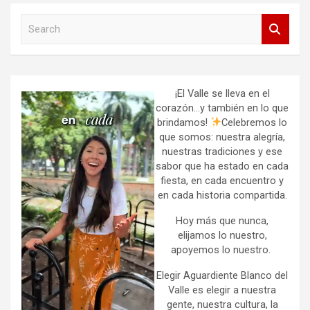
S
e
a
r
c
h
¡El Valle se lleva en el
corazón…y también en lo que
brindamos!
Celebremos lo
que somos: nuestra alegría,
nuestras tradiciones y ese
sabor que ha estado en cada
fiesta, en cada encuentro y
en cada historia compartida.
Hoy más que nunca,
elijamos lo nuestro,
apoyemos lo nuestro.
Elegir Aguardiente Blanco del
Valle es elegir a nuestra
gente, nuestra cultura, la