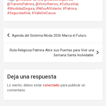
@TransitoPalmira
,
@VictorRamos
,
#CulturaVial
,
#MovilidadSegura
,
#NiñosAlVolante
,
#Palmira
,
#SeguridadVial
,
#ValleDelCauca
Navegación
Agenda del Sistema Moda 2026 Marca el Futuro.
de
entradas
Ruta Religiosa Palmira Abre sus Puertas para Vivir una
Semana Santa Inolvidable.
Deja una respuesta
Lo siento, debes estar
conectado
para publicar un
comentario.