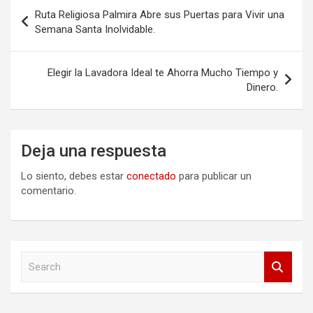
Navegación
Ruta Religiosa Palmira Abre sus Puertas para Vivir una
de
Semana Santa Inolvidable.
entradas
Elegir la Lavadora Ideal te Ahorra Mucho Tiempo y
Dinero.
Deja una respuesta
Lo siento, debes estar
conectado
para publicar un
comentario.
S
e
a
r