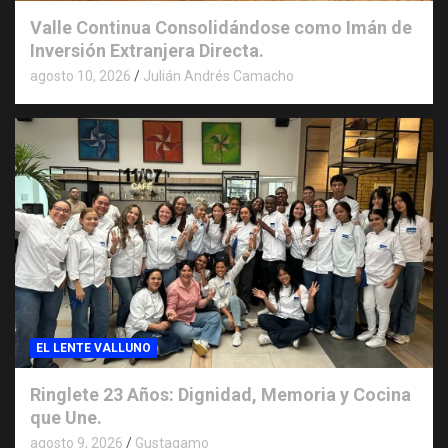
Valle Continua Consolidándose como Imán de
Inversión Extranjera Directa.
agosto 10, 2026
Julián Andrés Camacho
EL LENTE VALLUNO
Ringlete 23 Años: Dignidad, Memoria y Cocina
que Une.
agosto 9, 2026
Gustagamo