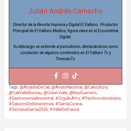
Julián Andrés Camacho
Director de la Revista Impresa y Digital El Valluno, Productor
Principal de El Valluno Medios, figura clave en el Ecosistema
Digital.
Su liderazgo se extiende al periodismo, destacándose como
conductor de algunos contenidos en El Valluno Tv y
TimecasTv.
Tags:
@AlcaldiaDeCali
,
@AnatoNacional
,
@Calicultura
,
@CaliValleBureau
,
@GoberValle
,
@ReyGuerrero
,
#GastronomíaAncestral
,
#OrgulloAfro
,
#Pacificocolombiano
,
#SaboresDeResistencia
,
#SantaCocina
,
#SemanaSanta2026
,
#ValleDelCauca