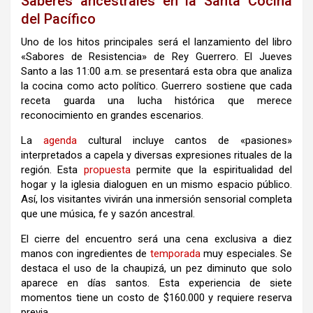
Saberes ancestrales en la Santa Cocina
del Pacífico
Uno de los hitos principales será el lanzamiento del libro
«Sabores de Resistencia» de Rey Guerrero
.
El Jueves
Santo a las 11:00 a.m. se presentará esta obra que analiza
la cocina como acto político
.
Guerrero sostiene que cada
receta guarda una lucha histórica que merece
reconocimiento en grandes escenarios
.
La
agenda
cultural incluye cantos de «pasiones»
interpretados a capela y diversas expresiones rituales de la
región
.
Esta
propuesta
permite que la espiritualidad del
hogar y la iglesia dialoguen en un mismo espacio público
.
Así, los visitantes vivirán una inmersión sensorial completa
que une música, fe y sazón ancestral
.
El cierre del encuentro será una cena exclusiva a diez
manos con ingredientes de
temporada
muy especiales
.
Se
destaca el uso de la chaupizá, un pez diminuto que solo
aparece en días santos
.
Esta experiencia de siete
momentos tiene un costo de $160.000 y requiere reserva
previa
.