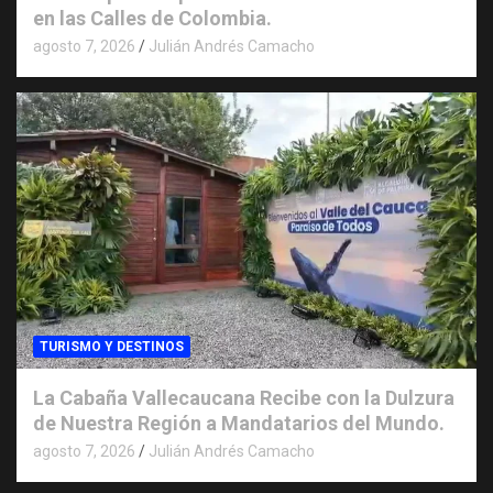
en las Calles de Colombia.
agosto 7, 2026
Julián Andrés Camacho
TURISMO Y DESTINOS
La Cabaña Vallecaucana Recibe con la Dulzura
de Nuestra Región a Mandatarios del Mundo.
agosto 7, 2026
Julián Andrés Camacho