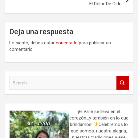
El Dolor De Oído.
Deja una respuesta
Lo siento, debes estar
conectado
para publicar un
comentario.
S
e
a
r
c
h
¡El Valle se lleva en el
corazón…y también en lo que
brindamos!
Celebremos lo
que somos: nuestra alegría,
nuestras tradiciones y ese