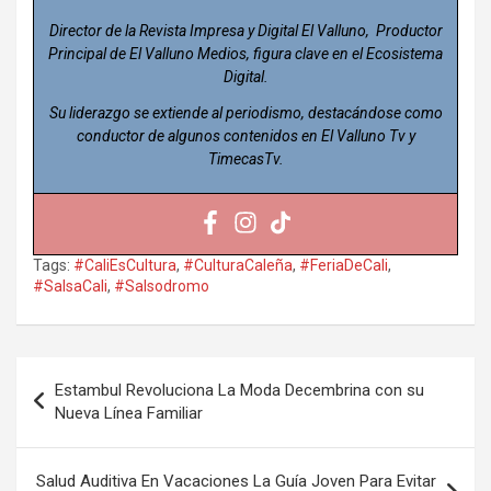
Director de la Revista Impresa y Digital El Valluno, Productor
Principal de El Valluno Medios, figura clave en el Ecosistema
Digital.
Su liderazgo se extiende al periodismo, destacándose como
conductor de algunos contenidos en El Valluno Tv y
TimecasTv.
Tags:
#CaliEsCultura
,
#CulturaCaleña
,
#FeriaDeCali
,
#SalsaCali
,
#Salsodromo
Navegación
Estambul Revoluciona La Moda Decembrina con su
de
Nueva Línea Familiar
entradas
Salud Auditiva En Vacaciones La Guía Joven Para Evitar