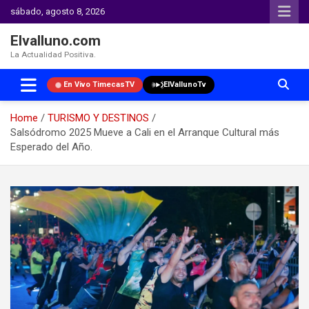
sábado, agosto 8, 2026
Elvalluno.com
La Actualidad Positiva.
En Vivo TimecasTV
ElVallunoTv
Home
TURISMO Y DESTINOS
Salsódromo 2025 Mueve a Cali en el Arranque Cultural más
Esperado del Año.
Skip
to
content