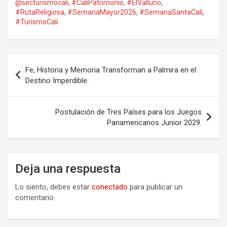
@secturismocali
,
#CaliPatrimonio
,
#ElValluno
,
#RutaReligiosa
,
#SemanaMayor2026
,
#SemanaSantaCali
,
#TurismoCali
Navegación
Fe, Historia y Memoria Transforman a Palmira en el
de
Destino Imperdible.
entradas
Postulación de Tres Países para los Juegos
Panamericanos Junior 2029.
Deja una respuesta
Lo siento, debes estar
conectado
para publicar un
comentario.