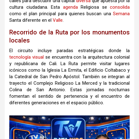
calles para descubrir una capital
diversa
que apuesta por la
cultura ciudadana
.
Esta
agenda
Religiosa
se
consolida
como el plan principal para quienes buscan una
Semana
Santa diferente en el
Valle
.
Recorrido de la Ruta por los monumentos
locales
El circuito incluye paradas estratégicas donde la
tecnología
visual
se encuentra con la arquitectura colonial
y republicana de
Cali
.
La
Ruta
permite visitar lugares
icónicos como la Iglesia La Ermita, el Edificio Coltabaco y
la Catedral de San Pedro Apóstol
.
También se integran al
trayecto el Complejo Religioso La Merced y la tradicional
Colina de San Antonio
.
Estas jornadas nocturnas
fomentan el sentido de pertenencia y el encuentro de
diferentes generaciones en el espacio público
.