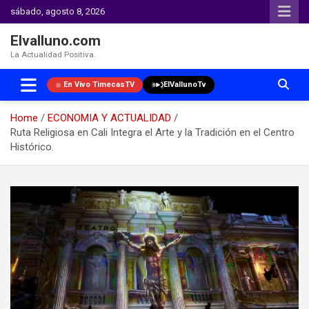
sábado, agosto 8, 2026
Elvalluno.com
La Actualidad Positiva.
En Vivo TimecasTV
ElVallunoTv
Home
ECONOMIA Y ACTUALIDAD
Ruta Religiosa en Cali Integra el Arte y la Tradición en el Centro
Histórico.
Skip
to
content