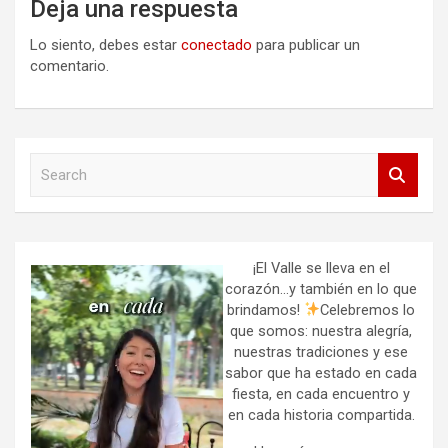
Deja una respuesta
Lo siento, debes estar
conectado
para publicar un
comentario.
S
e
a
r
c
h
¡El Valle se lleva en el
corazón…y también en lo que
brindamos!
Celebremos lo
que somos: nuestra alegría,
nuestras tradiciones y ese
sabor que ha estado en cada
fiesta, en cada encuentro y
en cada historia compartida.