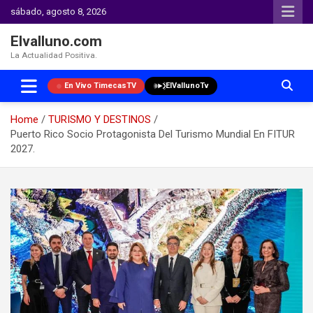
sábado, agosto 8, 2026
Elvalluno.com
La Actualidad Positiva.
En Vivo TimecasTV
ElVallunoTv
Home
TURISMO Y DESTINOS
Puerto Rico Socio Protagonista Del Turismo Mundial En FITUR
2027.
Skip
to
content