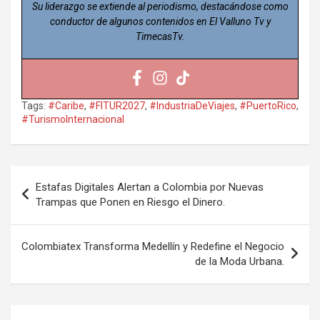
Su liderazgo se extiende al periodismo, destacándose como
conductor de algunos contenidos en El Valluno Tv y
TimecasTv.
Tags:
#Caribe
,
#FITUR2027
,
#IndustriaDeViajes
,
#PuertoRico
,
#TurismoInternacional
Navegación
Estafas Digitales Alertan a Colombia por Nuevas
de
Trampas que Ponen en Riesgo el Dinero.
entradas
Colombiatex Transforma Medellín y Redefine el Negocio
de la Moda Urbana.