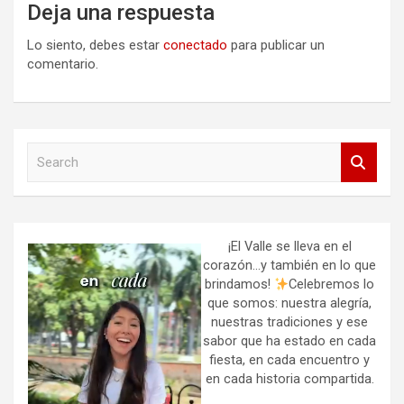
Deja una respuesta
Lo siento, debes estar
conectado
para publicar un
comentario.
S
e
a
r
c
h
¡El Valle se lleva en el
corazón…y también en lo que
brindamos!
Celebremos lo
que somos: nuestra alegría,
nuestras tradiciones y ese
sabor que ha estado en cada
fiesta, en cada encuentro y
en cada historia compartida.