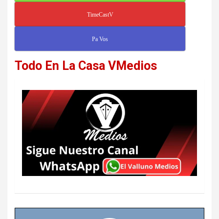
TimeCastV
Pa Vos
Todo En La Casa VMedios