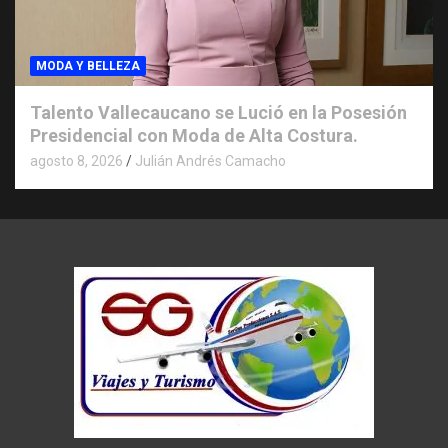
MODA Y BELLEZA
Talento Vallecaucano se Lució en la Posesión
Presidencial con Moda de Alta Costura.
agosto 8, 2026
Julián Andrés Camacho