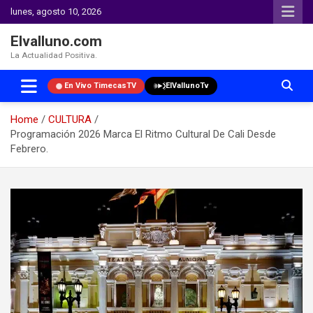
lunes, agosto 10, 2026
Elvalluno.com
La Actualidad Positiva.
En Vivo TimecasTV
ElVallunoTv
Home
CULTURA
Programación 2026 Marca El Ritmo Cultural De Cali Desde
Febrero.
Skip
to
content