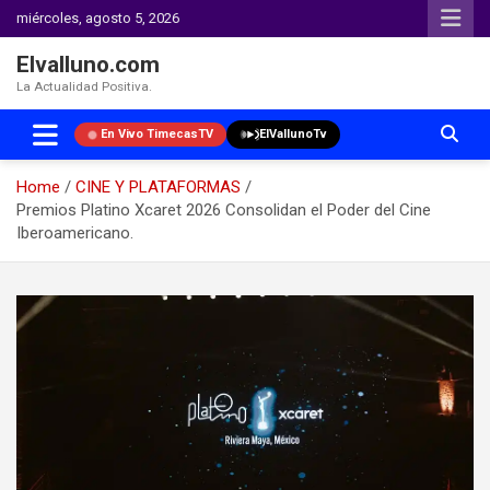
miércoles, agosto 5, 2026
Elvalluno.com
La Actualidad Positiva.
En Vivo TimecasTV
ElVallunoTv
Home
CINE Y PLATAFORMAS
Premios Platino Xcaret 2026 Consolidan el Poder del Cine
Iberoamericano.
Skip
to
content