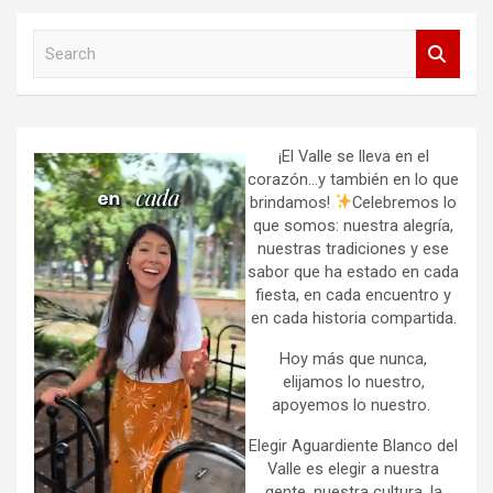
S
e
a
r
c
h
¡El Valle se lleva en el
corazón…y también en lo que
brindamos!
Celebremos lo
que somos: nuestra alegría,
nuestras tradiciones y ese
sabor que ha estado en cada
fiesta, en cada encuentro y
en cada historia compartida.
Hoy más que nunca,
elijamos lo nuestro,
apoyemos lo nuestro.
Elegir Aguardiente Blanco del
Valle es elegir a nuestra
gente, nuestra cultura, la