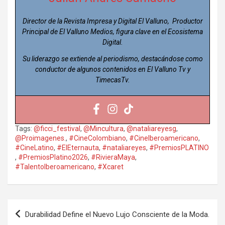
Director de la Revista Impresa y Digital El Valluno, Productor
Principal de El Valluno Medios, figura clave en el Ecosistema
Digital.
Su liderazgo se extiende al periodismo, destacándose como
conductor de algunos contenidos en El Valluno Tv y
TimecasTv.
Tags:
@ficci_festival
,
@Mincultura
,
@nataliareyesg
,
@Proimagenes.
,
#CineColombiano
,
#CineIberoamericano
,
#CineLatino
,
#ElEternauta
,
#nataliareyes
,
#PremiosPLATINO
,
#PremiosPlatino2026
,
#RivieraMaya
,
#TalentoIberoamericano
,
#Xcaret
Navegación
Durabilidad Define el Nuevo Lujo Consciente de la Moda.
de