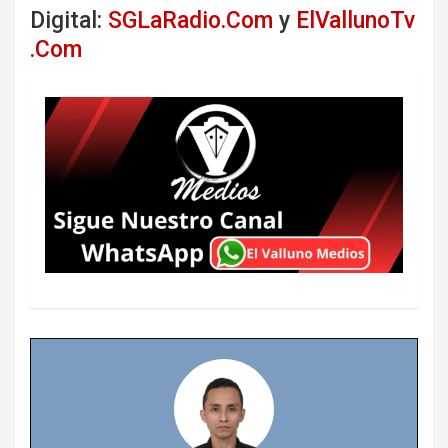
Digital:
SGLaRadio.Com
y
ElVallunoTv
.Com