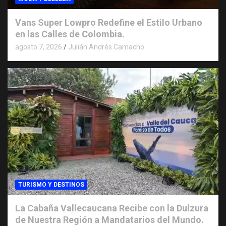
Vans Super Lowpro Redefine el Estilo Urbano
en las Calles de Colombia.
agosto 7, 2026
Julián Andrés Camacho
TURISMO Y DESTINOS
La Cabaña Vallecaucana Recibe con la Dulzura
de Nuestra Región a Mandatarios del Mundo.