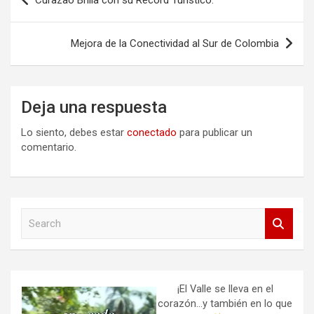
Curazao Brilla con su Récord Turístico.
de
entradas
Mejora de la Conectividad al Sur de Colombia
Deja una respuesta
Lo siento, debes estar
conectado
para publicar un
comentario.
S
e
a
r
c
h
¡El Valle se lleva en el
corazón…y también en lo que