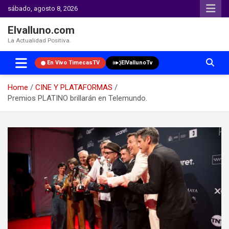
sábado, agosto 8, 2026
Elvalluno.com
La Actualidad Positiva.
En Vivo TimecasTV
ElVallunoTv
Home
CINE Y PLATAFORMAS
Premios PLATINO brillarán en Telemundo.
Skip
to
content