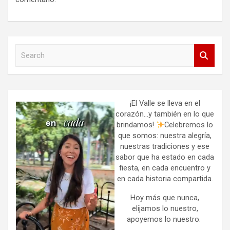
S
e
a
r
c
h
¡El Valle se lleva en el
corazón…y también en lo que
brindamos!
Celebremos lo
que somos: nuestra alegría,
nuestras tradiciones y ese
sabor que ha estado en cada
fiesta, en cada encuentro y
en cada historia compartida.
Hoy más que nunca,
elijamos lo nuestro,
apoyemos lo nuestro.