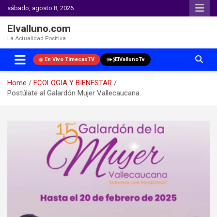
sábado, agosto 8, 2026
Elvalluno.com
La Actualidad Positiva.
En Vivo TimecasTV
ElVallunoTv
Home
ECOLOGIA Y BIENESTAR
Postúlate al Galardón Mujer Vallecaucana.
Skip
to
content