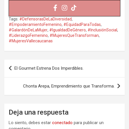
Tags:
#DefensorasDeLaDiversidad
,
#EmpoderamientoFemenino
,
#EquidadParaTodas
,
#GalardónDeLaMujer
,
#IgualdadDeGénero
,
#InclusiónSocial
,
#LiderazgoFemenino
,
#MujeresQueTransforman
,
#MujeresVallecaucanas
Navegación
El Gourmet Estrena Dos Imperdibles.
de
entradas
Chonta Arepa, Emprendimiento que Transforma.
Deja una respuesta
Lo siento, debes estar
conectado
para publicar un
comentario.