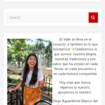
S
e
a
r
c
h
¡El Valle se lleva en el
corazón…y también en lo que
brindamos!
Celebremos lo
que somos: nuestra alegría,
nuestras tradiciones y ese
sabor que ha estado en cada
fiesta, en cada encuentro y
en cada historia compartida.
Hoy más que nunca,
elijamos lo nuestro,
apoyemos lo nuestro.
Elegir Aguardiente Blanco del