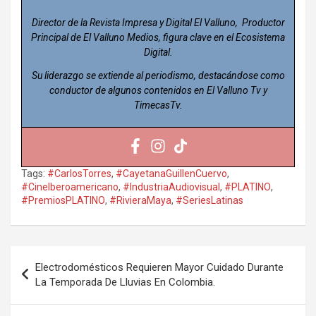
Director de la Revista Impresa y Digital El Valluno, Productor
Principal de El Valluno Medios, figura clave en el Ecosistema
Digital.
Su liderazgo se extiende al periodismo, destacándose como
conductor de algunos contenidos en El Valluno Tv y
TimecasTv.
Tags:
#CarlosTorres
,
#CayetanaGuillenCuervo
,
#CineIberoamericano
,
#IndustriaAudiovisual
,
#PLATINO
,
#PremiosPLATINO
,
#RivieraMaya
,
#SeriesLatinas
Navegación
Electrodomésticos Requieren Mayor Cuidado Durante
de
La Temporada De Lluvias En Colombia.
entradas