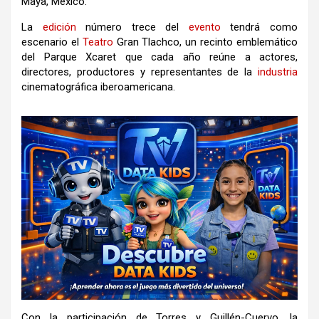
Maya, México.
La
edición
número trece del
evento
tendrá como
escenario el
Teatro
Gran Tlachco
, un recinto emblemático
del
Parque Xcaret
que cada año reúne a actores,
directores, productores y representantes de la
industria
cinematográfica iberoamericana.
Con la participación de Torres y Guillén-Cuervo, la