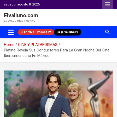
sábado, agosto 8, 2026
Elvalluno.com
La Actualidad Positiva.
En Vivo TimecasTV
ElVallunoTv
Home
CINE Y PLATAFORMAS
Platino Revela Sus Conductores Para La Gran Noche Del Cine
Iberoamericano En México.
Skip
to
content