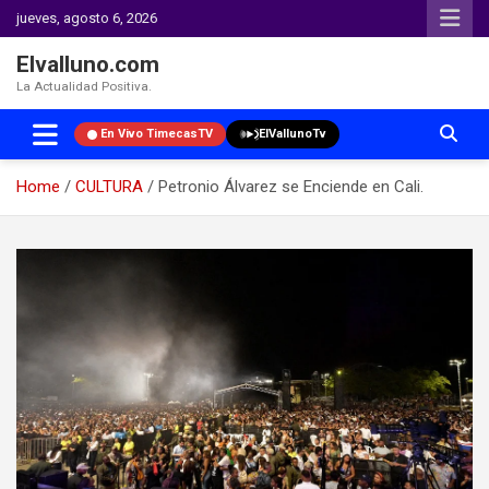
jueves, agosto 6, 2026
Elvalluno.com
La Actualidad Positiva.
En Vivo TimecasTV
ElVallunoTv
Home
CULTURA
Petronio Álvarez se Enciende en Cali.
Skip
to
content