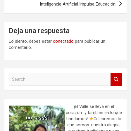
entradas
Inteligencia Artificial Impulsa Educación.
Deja una respuesta
Lo siento, debes estar
conectado
para publicar un
comentario.
S
e
a
r
c
h
¡El Valle se lleva en el
corazón…y también en lo que
brindamos!
Celebremos lo
que somos: nuestra alegría,
nuestras tradiciones y ese