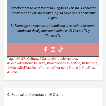
Director de la Revista Impresa y Digital El Valluno, Productor
Principal de El Valluno Medios, figura clave en el Ecosistema
Digital.
Su liderazgo se extiende al periodismo, destacándose como
conductor de algunos contenidos en El Valluno Tv y
TimecasTv.
Tags:
#CaliEsCultura
,
#CulturaAfrocolombiana
,
#FestivalPetronioÁlvarez
,
#GastronomíaPacífico
,
#Marimba
,
#MúsicaDelPacífico
,
#PetronioÁlvarez
,
#TradiciónPacífico
,
#Viche
Navegación
Festival de Cometas en El Cerrito.
de