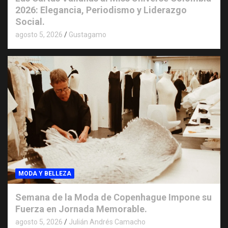
2026: Elegancia, Periodismo y Liderazgo
Social.
agosto 5, 2026
Gustagamo
MODA Y BELLEZA
Semana de la Moda de Copenhague Impone su
Fuerza en Jornada Memorable.
agosto 5, 2026
Julián Andrés Camacho